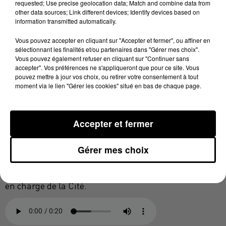
requested; Use precise geolocation data; Match and combine data from
typographies différentes...Certaines rues étaient
other data sources; Link different devices; Identify devices based on
aussi dépourvues de plaque. La municipalité a donc
information transmitted automatically.
voulu harmoniser tout ça, en apportant un ensemble
Vous pouvez accepter en cliquant sur "Accepter et fermer", ou affiner en
homogène, orné du blason de la Cité. L'oeuvre d'un
sélectionnant les finalités et/ou partenaires dans "Gérer mes choix".
Vous pouvez également refuser en cliquant sur "Continuer sans
artisan aveyronnais.
accepter". Vos préférences ne s'appliqueront que pour ce site. Vous
pouvez mettre à jour vos choix, ou retirer votre consentement à tout
moment via le lien "Gérer les cookies" situé en bas de chaque page.
Accepter et fermer
Gérard Larrat, maire de Carcassonne
Gérer mes choix
472 000€
Des travaux pour un coût total de
, proposés
par Jean-François De Miailhe, conseiller municipal
en charge de la Cité.