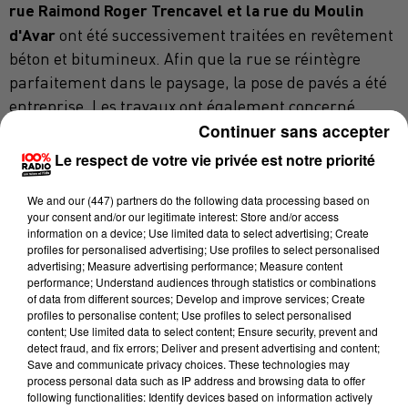
rue Raimond Roger Trencavel et la rue du Moulin
d'Avar
ont été successivement traitées en revêtement
béton et bitumineux. Afin que la rue se réintègre
parfaitement dans le paysage, la pose de pavés a été
entreprise. Les travaux ont également concerné
Continuer sans accepter
l'enfouissement de l'ensemble des réseaux aériens
(basse tension et téléphonie), la rénovation de
Le respect de votre vie privée est notre priorité
l'éclairage public en façade, la reprise des réseaux de
gaz, d'eaux pluviales ou d'adduction d'eau potable.
We and
our (447) partners
do the following data processing based on
your consent and/or our legitimate interest: Store and/or access
information on a device; Use limited data to select advertising; Create
profiles for personalised advertising; Use profiles to select personalised
DE NOUVELLES PLAQUES DE RUES
advertising; Measure advertising performance; Measure content
performance; Understand audiences through statistics or combinations
of data from different sources; Develop and improve services; Create
le remplacement des 46
Autre grande nouveauté,
profiles to personalise content; Use profiles to select personalised
plaques de rues de la Cité,
devenu impératif. Les
content; Use limited data to select content; Ensure security, prevent and
detect fraud, and fix errors; Deliver and present advertising and content;
anciennes, qui commençaient à montrer quelques
Save and communicate privacy choices. These technologies may
signes d'usure, montraient surtout beaucoup
process personal data such as IP address and browsing data to offer
following functionalities: Identify devices based on information actively
d'hétérogénéité, de formes, de tailles, de couleurs, de