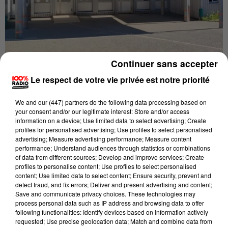
Continuer sans accepter
Publié : 20 janvier 2021 à 10h20 par La Rédaction
Le respect de votre vie privée est notre priorité
DES ÉTABLISSEMENTS SCOLAIRES TOUCHÉS
PAR L'ÉPIDÉMIE DANS LE TARN
We and
our (447) partners
do the following data processing based on
your consent and/or our legitimate interest: Store and/or access
information on a device; Use limited data to select advertising; Create
profiles for personalised advertising; Use profiles to select personalised
advertising; Measure advertising performance; Measure content
Le collège de Labastide Rouairoux ferme ce mercredi
performance; Understand audiences through statistics or combinations
jusqu'au 29 janvier à cause de cas positifs au
of data from different sources; Develop and improve services; Create
profiles to personalise content; Use profiles to select personalised
coronavirus dans l'établissement. L'école Jean Louis
content; Use limited data to select content; Ensure security, prevent and
Etienne de Briatexte près de Graulhet est d'ores et
detect fraud, and fix errors; Deliver and present advertising and content;
Save and communicate privacy choices. These technologies may
déjà fermée pour les mêmes raisons, au moins
process personal data such as IP address and browsing data to offer
jusqu'au 22 janvier.
following functionalities: Identify devices based on information actively
requested; Use precise geolocation data; Match and combine data from