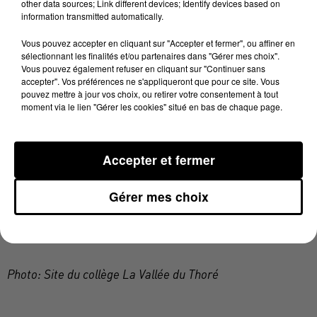
other data sources; Link different devices; Identify devices based on
information transmitted automatically.
L'internat du lycée hôtelier de Mazamet a aussi dû
fermer ses portes jeudi dernier. Deux cas positifs au
Vous pouvez accepter en cliquant sur "Accepter et fermer", ou affiner en
sélectionnant les finalités et/ou partenaires dans "Gérer mes choix".
coronavirus ont été détectés au sein de la vie scolaire.
Vous pouvez également refuser en cliquant sur "Continuer sans
Tous les agents ont donc été mis en isolement
accepter". Vos préférences ne s'appliqueront que pour ce site. Vous
pouvez mettre à jour vos choix, ou retirer votre consentement à tout
pendant au moins sept jours et testés. Le lycée, qui
moment via le lien "Gérer les cookies" situé en bas de chaque page.
accueille 90% d'internes, ne peut pas faire tourner
l'internat sans les assistants d'éducation. Les
pensionnaires ne retrouveront le chemin du lycée que
Accepter et fermer
lundi, à condition qu'aucun autre cas ne soit identifié.
Gérer mes choix
Eva Sannino
​Photo: Site du collège La Vallée du Thoré