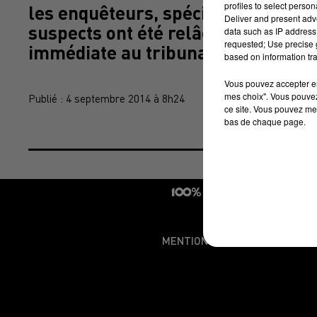
profiles to select person
les enquêteurs, spécialisés dans l
Deliver and present adv
suspects ont été relâchés mercred
data such as IP address 
requested; Use precise g
immédiate au tribunal de Montau
based on information tra
Vous pouvez accepter en 
mes choix". Vous pouvez
Publié : 4 septembre 2014 à 8h24
ce site. Vous pouvez met
bas de chaque page.
MENTIONS LÉGALES
CONDI