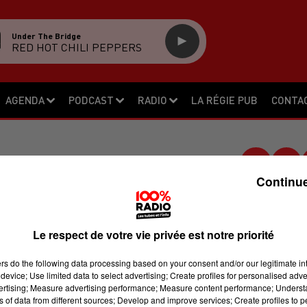
Under The Bridge
RED HOT CHILI PEPPERS
AGENDA
PODCAST
RADIO
LA RÉGIE PUB
CONTA
Continue
 ANTI-STUPÉFIANTS
Le respect de votre vie privée est notre priorité
 ce mardi à Moissac et Valence
ous trentenaires, ils sont soupçonnés
ers
do the following data processing based on your consent and/or our legitimate int
device; Use limited data to select advertising; Create profiles for personalised adver
ogue. Une enquête menée par la brigad
vertising; Measure advertising performance; Measure content performance; Unders
 Les dealers présumés seraient, selon
ns of data from different sources; Develop and improve services; Create profiles to 