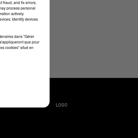
 fraud, and fix errors;
 may process personal
mation actively
vices; Identify devices
rtenaires dans "Gérer
s'appliqueront que pour
les cookies" situé en
URS
PLAN DU SITE
LOGO