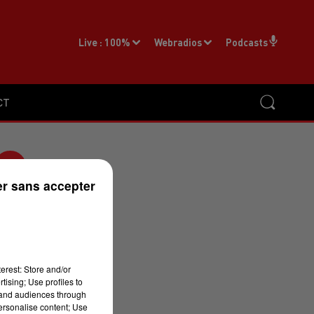
Live :
100%
Webradios
Podcasts
CT
r sans accepter
erest: Store and/or
tising; Use profiles to
e
tand audiences through
personalise content; Use