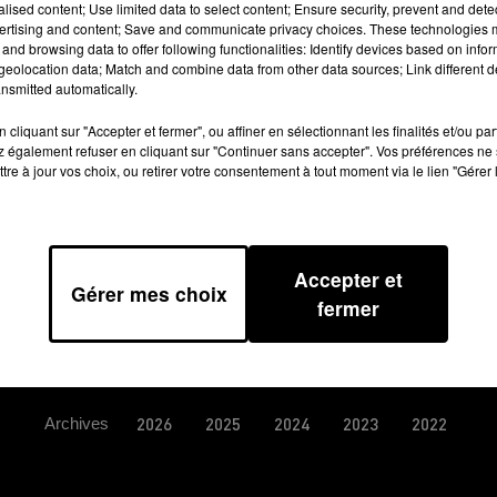
alised content; Use limited data to select content; Ensure security, prevent and detect
a revente de cannabis et d’héroïne. Les
ertising and content; Save and communicate privacy choices. These technologies
i et seront jugés en comparution
and browsing data to offer following functionalities: Identify devices based on infor
eolocation data; Match and combine data from other data sources; Link different de
ban.
nsmitted automatically.
cliquant sur "Accepter et fermer", ou affiner en sélectionnant les finalités et/ou pa
 également refuser en cliquant sur "Continuer sans accepter". Vos préférences ne 
tre à jour vos choix, ou retirer votre consentement à tout moment via le lien "Gérer 
Accepter et
Gérer mes choix
fermer
TIONS GÉNÉRALES D’UTILISATION
REGLEMENT JEUX CONCO
Archives
2026
2025
2024
2023
2022