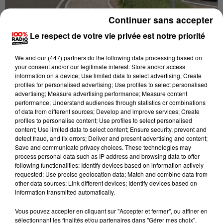
Continuer sans accepter
Le respect de votre vie privée est notre priorité
Publié : 11 novembre 2019 à 14h54 par Brice Vidal
We and
our (447) partners
do the following data processing based on
your consent and/or our legitimate interest: Store and/or access
LA THÈSE DE L'ACTE VOLONTAIRE EST
information on a device; Use limited data to select advertising; Create
PRIVILÉGIÉE PAR LES ENQUÊTEURS.
profiles for personalised advertising; Use profiles to select personalised
advertising; Measure advertising performance; Measure content
performance; Understand audiences through statistics or combinations
of data from different sources; Develop and improve services; Create
profiles to personalise content; Use profiles to select personalised
Que s'est-il passé sur cette paisible aire d'autoroute
content; Use limited data to select content; Ensure security, prevent and
tarnaise ? Deux véhicules sont partis en fumée et
detect fraud, and fix errors; Deliver and present advertising and content;
plusieurs ont été endommagés à Couffouleux, en
Save and communicate privacy choices. These technologies may
process personal data such as IP address and browsing data to offer
bordure de l'A 68.
following functionalities: Identify devices based on information actively
requested; Use precise geolocation data; Match and combine data from
Conséquence d’un incendie de voiture, a priori
other data sources; Link different devices; Identify devices based on
criminel, sur l’aire de co-voiturage de Couffouleux
information transmitted automatically.
vers 5 heures ce lundi matin. Le feu s’est propagé à
Vous pouvez accepter en cliquant sur "Accepter et fermer", ou affiner en
une deuxième automobile et a endommagé plusieurs
sélectionnant les finalités et/ou partenaires dans "Gérer mes choix".