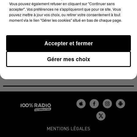
Vous pouvez également refuser en cliquant sur "Continuer sans
véhicules stationnés à proximité.
accepter". Vos préférences ne s'appliqueront que pour ce site. Vous
pouvez mettre à jour vos choix, ou retirer votre consentement à tout
Une enquête a été ouverte et confiée à la COB
moment via le lien "Gérer les cookies" situé en bas de chaque page.
(communauté de brigades de gendarmerie) de
Rabastens. Les techniciens en investigation
criminelle (TIC) de la gendarmerie ont également
Accepter et fermer
procédé à des relevés sur place, pour tenter
d'identifier un éventuel auteur.
Gérer mes choix
MENTIONS LÉGALES