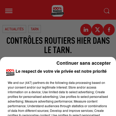
ACTUALITÉS
TARN
CONTRÔLES ROUTIERS HIER DANS
LE TARN.
De nombreux contrôles routiers ont
Continuer sans accepter
été réalisés hier par les gendarmes
Le respect de votre vie privée est notre priorité
du département. Thierry
We and
our (447) partners
do the following data processing based on
Gentilhomme,
your consent and/or our legitimate interest: Store and/or access
le préfet du Tarn, était sur le terrain
information on a device; Use limited data to select advertising; Create
profiles for personalised advertising; Use profiles to select personalised
à Marssac pour lancer un appel à
advertising; Measure advertising performance; Measure content
la prudence sur les routes. En effet
performance; Understand audiences through statistics or combinations
of data from different sources; Develop and improve services; Create
la mortalité dans
profiles to personalise content; Use profiles to select personalised