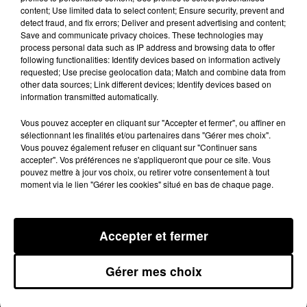
le département a fortement augment
content; Use limited data to select content; Ensure security, prevent and
detect fraud, and fix errors; Deliver and present advertising and content;
L'occasion d'annoncer aussi les
Save and communicate privacy choices. These technologies may
"rencontres de la sécurité", qui vont
process personal data such as IP address and browsing data to offer
following functionalities: Identify devices based on information actively
se dérouler du 8 au 12 octobre.
requested; Use precise geolocation data; Match and combine data from
other data sources; Link different devices; Identify devices based on
information transmitted automatically.
Publié : 1er octobre 2014 à 8h11
Vous pouvez accepter en cliquant sur "Accepter et fermer", ou affiner en
sélectionnant les finalités et/ou partenaires dans "Gérer mes choix".
Vous pouvez également refuser en cliquant sur "Continuer sans
accepter". Vos préférences ne s'appliqueront que pour ce site. Vous
pouvez mettre à jour vos choix, ou retirer votre consentement à tout
moment via le lien "Gérer les cookies" situé en bas de chaque page.
Accepter et fermer
MENTIONS LÉGALES
Gérer mes choix
CONDITIONS GÉNÉRALES D’UTILISATION