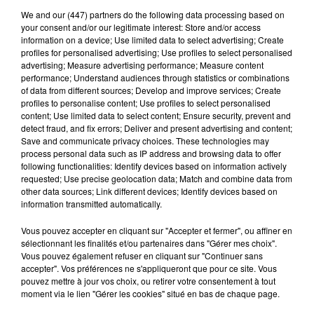
We and
our (447) partners
do the following data processing based on
structure, avait dénoncé des faits de violences sur des
your consent and/or our legitimate interest: Store and/or access
jeunes polyhandicapés de l'établissement.
information on a device; Use limited data to select advertising; Create
profiles for personalised advertising; Use profiles to select personalised
Elle avait relaté les mauvais traitements infligés aux
advertising; Measure advertising performance; Measure content
performance; Understand audiences through statistics or combinations
enfants dans ce centre
"décès, manque de soins, enfants
of data from different sources; Develop and improve services; Create
attachés et enfermés".
En juillet 2013, un rapport de
profiles to personalise content; Use profiles to select personalised
l’Agence régionale de santé pointait d'ailleurs une
content; Use limited data to select content; Ensure security, prevent and
detect fraud, and fix errors; Deliver and present advertising and content;
situation
"de maltraitance institutionnelle"
à l’IME
Save and communicate privacy choices. These technologies may
Moussaron.
process personal data such as IP address and browsing data to offer
following functionalities: Identify devices based on information actively
requested; Use precise geolocation data; Match and combine data from
other data sources; Link different devices; Identify devices based on
Le procureur de la République décidera ou non d'une
information transmitted automatically.
audience dans les mois à venir
Vous pouvez accepter en cliquant sur "Accepter et fermer", ou affiner en
sélectionnant les finalités et/ou partenaires dans "Gérer mes choix".
Le parquet d'Auch décidera dans les mois à venir de
Vous pouvez également refuser en cliquant sur "Continuer sans
la suite à donner à cette affaire, à savoir une possible
accepter". Vos préférences ne s'appliqueront que pour ce site. Vous
pouvez mettre à jour vos choix, ou retirer votre consentement à tout
traduction des prévenus devant le tribunal
moment via le lien "Gérer les cookies" situé en bas de chaque page.
correctionnel.