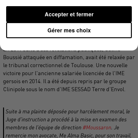
Me Alma Basic, l'avocate de Céline Boussié s'est dite
Accepter et fermer
"satisfaite de voir aboutir ce dossier avec ces mises en
examen"
espérant
"que la justice fasse son travail".
Les
Gérer mes choix
mises en cause risquent 2 ans de prison et 30 000
euros d'amende.
En 2017 suite à ses révélations publiques, Céline
Boussié attaquée en diffamation, avait été relaxée par
le tribunal correctionnel de Toulouse. Une nouvelle
victoire pour l'ancienne salariée licenciée de l'IME
gersois en 2014. Il a été depuis repris par le groupe
Clinipole sous le nom d'IME SESSAD Terre d'Envol.
Suite à ma plainte déposée pour harcèlement moral, le
Juge d'instruction a procédé à la mise en examen des
membres de l'équipe de direction
#Moussaron
. Je
remercie mon avocate, Me Alma Basic, pour son travail.