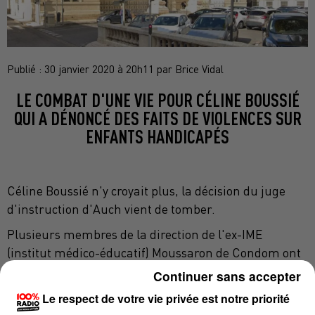
Publié : 30 janvier 2020 à 20h11 par Brice Vidal
LE COMBAT D'UNE VIE POUR CÉLINE BOUSSIÉ
QUI A DÉNONCÉ DES FAITS DE VIOLENCES SUR
ENFANTS HANDICAPÉS
Céline Boussié n'y croyait plus, la décision du juge
d'instruction d'Auch vient de tomber.
Plusieurs membres de la direction de l'ex-IME
(institut médico-éducatif) Moussaron de Condom ont
été mis en examen du chef de harcèlement moral.
Continuer sans accepter
Cela fait suite à une plainte déposée par Céline
Le respect de votre vie privée est notre priorité
Boussié. La lanceuse d'alerte, ancienne salariée de la