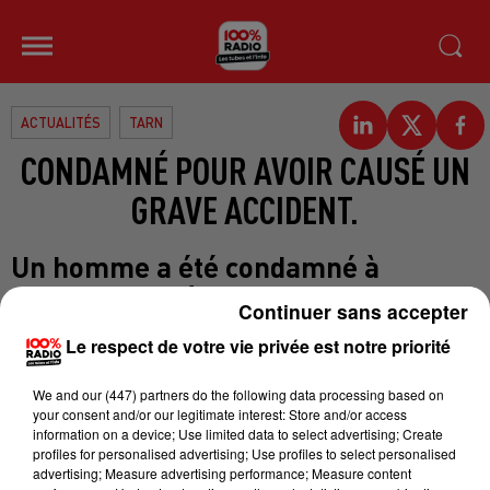
ACTUALITÉS
TARN
CONDAMNÉ POUR AVOIR CAUSÉ UN
GRAVE ACCIDENT.
Un homme a été condamné à
Castres suite à un grave accident.
Continuer sans accepter
En Novembre 2011 à Aussillon, il
Le respect de votre vie privée est notre priorité
avait percuté un piéton. Il conduisait
sous l'emprise du cannabis. Le
We and
our (447) partners
do the following data processing based on
piéton porte encore les séquelles de
your consent and/or our legitimate interest: Store and/or access
information on a device; Use limited data to select advertising; Create
l'accident. Le prévenu a reconnu
profiles for personalised advertising; Use profiles to select personalised
qu'au moment des faits il
advertising; Measure advertising performance; Measure content