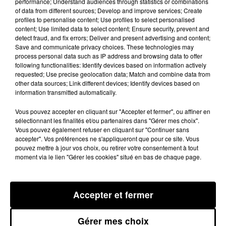
performance; Understand audiences through statistics or combinations
consommait trop de cannabis. il a
of data from different sources; Develop and improve services; Create
profiles to personalise content; Use profiles to select personalised
dit avoir changé grâce à la religion.
content; Use limited data to select content; Ensure security, prevent and
Le Tribunal de Castres l'a
detect fraud, and fix errors; Deliver and present advertising and content;
Save and communicate privacy choices. These technologies may
condamné à 4 mois de prison
process personal data such as IP address and browsing data to offer
assortis d'un sursis avec mise à
following functionalities: Identify devices based on information actively
requested; Use precise geolocation data; Match and combine data from
l'épreuve et suspension de son
other data sources; Link different devices; Identify devices based on
permis de conduire pendant 6 mois.
information transmitted automatically.
Vous pouvez accepter en cliquant sur "Accepter et fermer", ou affiner en
sélectionnant les finalités et/ou partenaires dans "Gérer mes choix".
Publié : 5 septembre 2015 à 10h10
Vous pouvez également refuser en cliquant sur "Continuer sans
accepter". Vos préférences ne s'appliqueront que pour ce site. Vous
pouvez mettre à jour vos choix, ou retirer votre consentement à tout
moment via le lien "Gérer les cookies" situé en bas de chaque page.
Accepter et fermer
Gérer mes choix