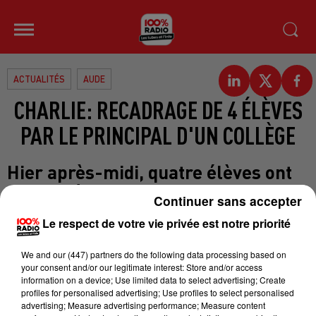
ACTUALITÉS
AUDE
CHARLIE: RECADRAGE DE 4 ÉLÈVES
PAR LE PRINCIPAL D'UN COLLÈGE
Hier après-midi, quatre élèves ont
eu droit à un recadrage par le
Continuer sans accepter
principal du collège Jules-Verne à
Le respect de votre vie privée est notre priorité
Carcassonne. Jeudi dernier, l’un
d’entre eux avait perturbé la minute
We and
our (447) partners
do the following data processing based on
de silence. Les 3 autres avaient tenu
your consent and/or our legitimate interest: Store and/or access
information on a device; Use limited data to select advertising; Create
des discours « à la limite de
profiles for personalised advertising; Use profiles to select personalised
l’apologie de crime » selon le
advertising; Measure advertising performance; Measure content