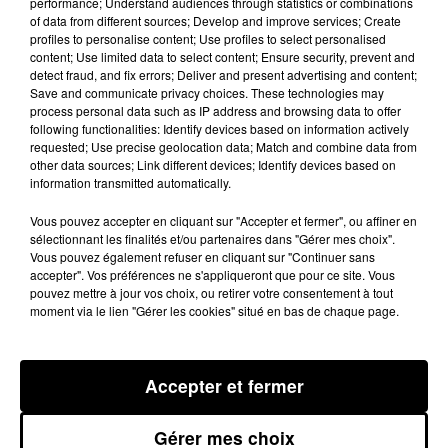
performance; Understand audiences through statistics or combinations
directeur. « Notre rôle, c’est de les
of data from different sources; Develop and improve services; Create
profiles to personalise content; Use profiles to select personalised
éclairer. C’est aussi expliquer
content; Use limited data to select content; Ensure security, prevent and
qu’entre l’usage d’un stylo et d’une
detect fraud, and fix errors; Deliver and present advertising and content;
Save and communicate privacy choices. These technologies may
kalachnikov, il y a une sacrée
process personal data such as IP address and browsing data to offer
différence », conclut aujourd’hui le
following functionalities: Identify devices based on information actively
requested; Use precise geolocation data; Match and combine data from
principal dans les colonnes du
other data sources; Link different devices; Identify devices based on
journal l’indépendant. RB
information transmitted automatically.
Vous pouvez accepter en cliquant sur "Accepter et fermer", ou affiner en
sélectionnant les finalités et/ou partenaires dans "Gérer mes choix".
Publié : 13 janvier 2015 à 8h12
Vous pouvez également refuser en cliquant sur "Continuer sans
accepter". Vos préférences ne s'appliqueront que pour ce site. Vous
pouvez mettre à jour vos choix, ou retirer votre consentement à tout
moment via le lien "Gérer les cookies" situé en bas de chaque page.
Accepter et fermer
Gérer mes choix