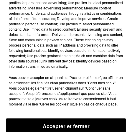
mardi 6 septembre 2022.
profiles for personalised advertising; Use profiles to select personalised
advertising; Measure advertising performance; Measure content
performance; Understand audiences through statistics or combinations
Le commissariat reçoit un signalement sur de
of data from different sources; Develop and improve services; Create
profiles to personalise content; Use profiles to select personalised
possibles pieds de cannabis plantés dans un champ.
content; Use limited data to select content; Ensure security, prevent and
Les policiers, spécialisés dans le flagrant délit, se
detect fraud, and fix errors; Deliver and present advertising and content;
Save and communicate privacy choices. These technologies may
rendent alors sur les lieux indiqués. Caché dans le
process personal data such as IP address and browsing data to offer
bois à proximité, ils découvrent alors treize pieds
following functionalities: Identify devices based on information actively
plantés et en cours de culture. La petite exploitation
requested; Use precise geolocation data; Match and combine data from
other data sources; Link different devices; Identify devices based on
mise en lumière, un dispositif de surveillance est mis
information transmitted automatically.
en place pour tenter de débusquer leur propriétaire.
Vous pouvez accepter en cliquant sur "Accepter et fermer", ou affiner en
sélectionnant les finalités et/ou partenaires dans "Gérer mes choix".
Une planque qui va rapidement se révéler payante
Vous pouvez également refuser en cliquant sur "Continuer sans
accepter". Vos préférences ne s'appliqueront que pour ce site. Vous
puisque, sur les coups de 22 h 10, un véhicule
pouvez mettre à jour vos choix, ou retirer votre consentement à tout
s'approche de la culture. Un homme de 32 ans est
moment via le lien "Gérer les cookies" situé en bas de chaque page.
interpellé et placé en garde à vue au commissariat de
Castres.
Accepter et fermer
UNE PLANTATION POUR SA