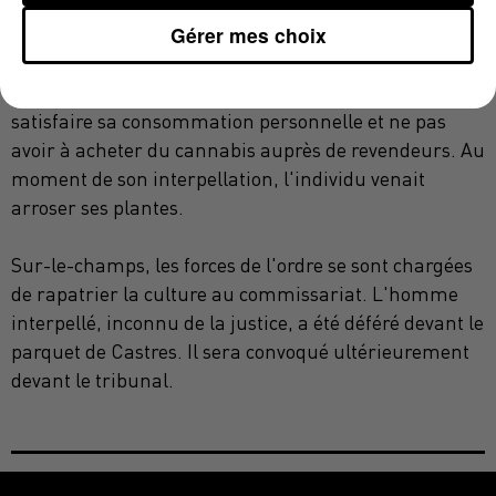
CONSOMMATION PERSONNELLE
Gérer mes choix
Devant les enquêteurs, l'horticulteur
amateur explique faire pousser ces pieds afin de
satisfaire sa consommation personnelle et ne pas
avoir à acheter du cannabis auprès de revendeurs. Au
moment de son interpellation, l'individu venait
arroser ses plantes.
Sur-le-champs, les forces de l'ordre se sont chargées
de rapatrier la culture au commissariat. L'homme
interpellé, inconnu de la justice, a été déféré devant le
parquet de Castres. Il sera convoqué ultérieurement
devant le tribunal.