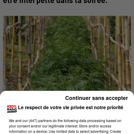
Continuer sans accepter
Publié : 7 septembre 2022 à 18h10 par Axel Mahrouga
Le respect de votre vie privée est notre priorité
Alors que la saison des moissons bat son plein, c'est
sur une culture quelque peu particulière que sont
We and
our (447) partners
do the following data processing based on
your consent and/or our legitimate interest: Store and/or access
tombés les policiers de la BAC de Castres (
Tarn
) ce
information on a device; Use limited data to select advertising; Create