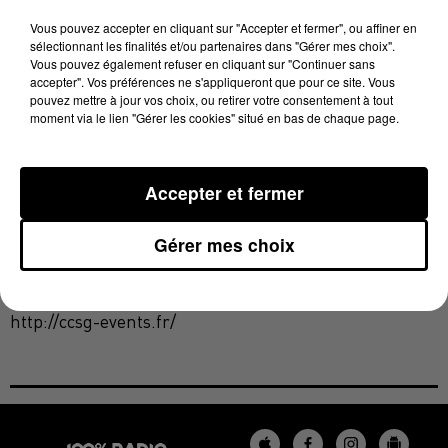
de Star Wars, Star Treck et autres Walking Dead
Vous pouvez accepter en cliquant sur "Accepter et fermer", ou affiner en
seront aux anges. Des acteurs de films ou de séries
sélectionnant les finalités et/ou partenaires dans "Gérer mes choix".
sont attendus. Un projet très ambitieux, porté par
Vous pouvez également refuser en cliquant sur "Continuer sans
accepter". Vos préférences ne s'appliqueront que pour ce site. Vous
David Fayard, 30 ans, un véritable passionné de
pouvez mettre à jour vos choix, ou retirer votre consentement à tout
culture geek : il est lui-même un des plus important
moment via le lien "Gérer les cookies" situé en bas de chaque page.
collectionneur français d'objets liés à la série
Stargate-SG1.
Accepter et fermer
Gérer mes choix
Tous les renseignements sur le site de la convention :
http://ccsg-events.fr/