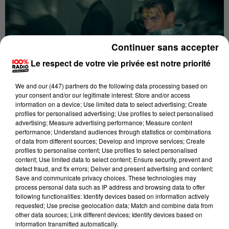
Continuer sans accepter
Le respect de votre vie privée est notre priorité
We and
our (447) partners
do the following data processing based on
your consent and/or our legitimate interest: Store and/or access
information on a device; Use limited data to select advertising; Create
profiles for personalised advertising; Use profiles to select personalised
advertising; Measure advertising performance; Measure content
performance; Understand audiences through statistics or combinations
of data from different sources; Develop and improve services; Create
Publié : 31 octobre 2016 à 9h09
profiles to personalise content; Use profiles to select personalised
content; Use limited data to select content; Ensure security, prevent and
Au mois de mai prochain, la ville de Castres va
detect fraud, and fix errors; Deliver and present advertising and content;
Save and communicate privacy choices. These technologies may
accueillir le Castres Convention Show Game, au parc
process personal data such as IP address and browsing data to offer
des expositions. C'est une convention, sur un week-
following functionalities: Identify devices based on information actively
end, pour les passionnés de jeux vidéos, de mangas,
requested; Use precise geolocation data; Match and combine data from
other data sources; Link different devices; Identify devices based on
ou de science-fiction. Autant dire que les fanatiques
information transmitted automatically.