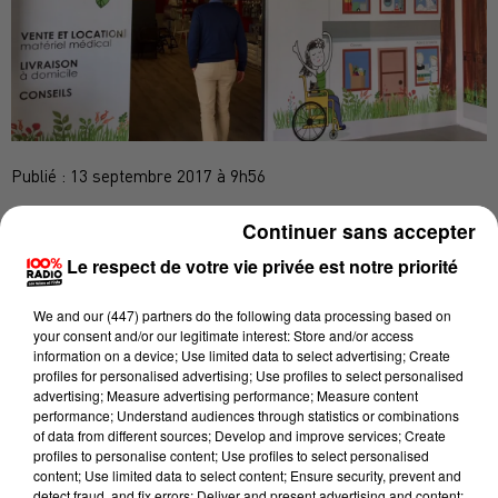
Publié : 13 septembre 2017 à 9h56
Où en sont les travaux du centre de santé en
Continuer sans accepter
construction en plein centre de Castres ? Nous vous
Le respect de votre vie privée est notre priorité
en parlons depuis plus d’un an, ce centre réunissant
pharmacie, magasins et cabinets de médecins est en
We and
our (447) partners
do the following data processing based on
your consent and/or our legitimate interest: Store and/or access
préparation, boulevard Carnot, dans les anciens
information on a device; Use limited data to select advertising; Create
locaux du supermarché Lidl.
profiles for personalised advertising; Use profiles to select personalised
advertising; Measure advertising performance; Measure content
Pharmacie ouverte
performance; Understand audiences through statistics or combinations
of data from different sources; Develop and improve services; Create
La pharmacie est ouverte depuis plusieurs jours,
profiles to personalise content; Use profiles to select personalised
content; Use limited data to select content; Ensure security, prevent and
c'est l'une des plus grandes pharmacies de la région.
detect fraud, and fix errors; Deliver and present advertising and content;