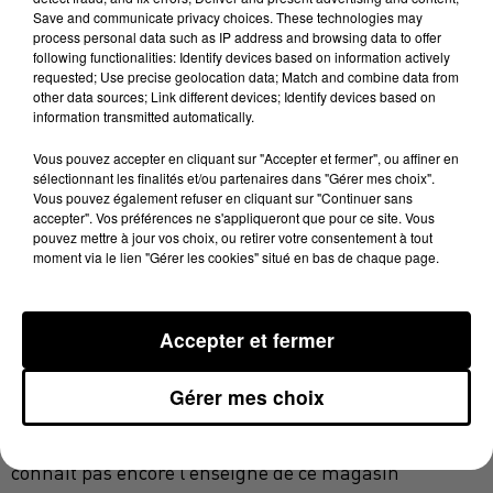
Dans ce vaste espace, deux coins dédiés à la
Save and communicate privacy choices. These technologies may
naturopathie et la phlébologie vont voir le jour. Le
process personal data such as IP address and browsing data to offer
following functionalities: Identify devices based on information actively
magasin de matériel médical est lui aussi ouvert.
requested; Use precise geolocation data; Match and combine data from
other data sources; Link different devices; Identify devices based on
De nouveaux médecins
information transmitted automatically.
Reste l’essentiel, ce sont les cabinets des médecins et
Vous pouvez accepter en cliquant sur "Accepter et fermer", ou affiner en
si les gérants du projet immobilier ne veulent pas
sélectionnant les finalités et/ou partenaires dans "Gérer mes choix".
Vous pouvez également refuser en cliquant sur "Continuer sans
trop en dévoiler, nous pouvons vous confirmer qu’une
accepter". Vos préférences ne s'appliqueront que pour ce site. Vous
dizaine de médecins, en particulier des spécialistes,
pouvez mettre à jour vos choix, ou retirer votre consentement à tout
moment via le lien "Gérer les cookies" situé en bas de chaque page.
vont s’y installer dans les prochains mois. Certains
sont des praticiens castrais déjà installés qui vont
déménager, mais d’autres sont de nouveaux
Accepter et fermer
médecins, qui vont ouvrir leur patientèle sur notre
territoire. Les travaux doivent s’achever d’ici deux à
Gérer mes choix
trois mois.
Quant à l’opticien prévu depuis longtemps, on ne
connaît pas encore l’enseigne de ce magasin