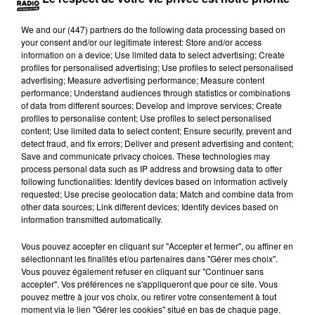
We and
our (447) partners
do the following data processing based on
your consent and/or our legitimate interest: Store and/or access
information on a device; Use limited data to select advertising; Create
profiles for personalised advertising; Use profiles to select personalised
advertising; Measure advertising performance; Measure content
Publié : 23 juin 2017 à 10h05 par Brice Vidal
performance; Understand audiences through statistics or combinations
of data from different sources; Develop and improve services; Create
profiles to personalise content; Use profiles to select personalised
C'est une info 100%
: le restaurant Mac Donald de la
content; Use limited data to select content; Ensure security, prevent and
zone du Siala, à Castres, a été braqué hier soir.
detect fraud, and fix errors; Deliver and present advertising and content;
Save and communicate privacy choices. These technologies may
process personal data such as IP address and browsing data to offer
following functionalities: Identify devices based on information actively
Vers 21h30, un homme d'une quarantaine d'années,
requested; Use precise geolocation data; Match and combine data from
armé d'un pistolet, a braqué l'une des caisses. Les
other data sources; Link different devices; Identify devices based on
information transmitted automatically.
managers ont fait sortir les clients présents.
L'homme est reparti avec son butin, mais il a été suivi
Vous pouvez accepter en cliquant sur "Accepter et fermer", ou affiner en
par les responsables du fast-food. La police a pris le
sélectionnant les finalités et/ou partenaires dans "Gérer mes choix".
Vous pouvez également refuser en cliquant sur "Continuer sans
relais et l'homme a été interpellé. L'individu serait
accepter". Vos préférences ne s'appliqueront que pour ce site. Vous
visiblement simple d'esprit.
pouvez mettre à jour vos choix, ou retirer votre consentement à tout
moment via le lien "Gérer les cookies" situé en bas de chaque page.