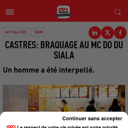
ACTUALITÉS
TARN
CASTRES: BRAQUAGE AU MC DO DU
SIALA
Un homme a été interpellé.
Continuer sans accepter
Le respect de votre vie privée est notre priorité