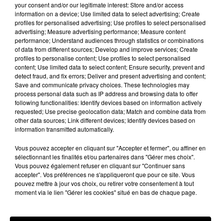
castraise a lancé un appel aux victimes pour
your consent and/or our legitimate interest: Store and/or access
information on a device; Use limited data to select advertising; Create
retrouver les propriétaires de ces biens.
Les photos
profiles for personalised advertising; Use profiles to select personalised
des objets volés ont été publiés sur la
page Facebook
advertising; Measure advertising performance; Measure content
performance; Understand audiences through statistics or combinations
"Police Nationale du Tarn.
"
of data from different sources; Develop and improve services; Create
profiles to personalise content; Use profiles to select personalised
Si vous reconnaissez l'un de vos biens, faites vous
content; Use limited data to select content; Ensure security, prevent and
connaitre auprès du commissariat de Castres au 05
detect fraud, and fix errors; Deliver and present advertising and content;
Save and communicate privacy choices. These technologies may
63 62 01 20 et demandez le groupe « Flagrant délit ».
process personal data such as IP address and browsing data to offer
following functionalities: Identify devices based on information actively
Les policiers castrais en profitent pour lancer un
requested; Use precise geolocation data; Match and combine data from
appel à la vigilance concernant les cambriolages. Ils
other data sources; Link different devices; Identify devices based on
rappellent qu’il ne faut pas hésiter à composer le 17
information transmitted automatically.
lorsque vous remarquez des comportements
Vous pouvez accepter en cliquant sur "Accepter et fermer", ou affiner en
suspects.
sélectionnant les finalités et/ou partenaires dans "Gérer mes choix".
Vous pouvez également refuser en cliquant sur "Continuer sans
accepter". Vos préférences ne s'appliqueront que pour ce site. Vous
pouvez mettre à jour vos choix, ou retirer votre consentement à tout
Les objets ont été découverts au domicile d'un
moment via le lien "Gérer les cookies" situé en bas de chaque page.
Castrais visé par une enquête pour violence, de la
drogue a aussi été retrouvée chez. L'individu sera