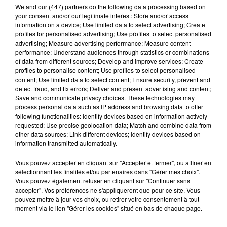
We and
our (447) partners
do the following data processing based on
your consent and/or our legitimate interest: Store and/or access
information on a device; Use limited data to select advertising; Create
profiles for personalised advertising; Use profiles to select personalised
advertising; Measure advertising performance; Measure content
performance; Understand audiences through statistics or combinations
of data from different sources; Develop and improve services; Create
profiles to personalise content; Use profiles to select personalised
content; Use limited data to select content; Ensure security, prevent and
detect fraud, and fix errors; Deliver and present advertising and content;
Save and communicate privacy choices. These technologies may
Publié : 16 novembre 2016 à 9h41
process personal data such as IP address and browsing data to offer
following functionalities: Identify devices based on information actively
Un ancien policier de Carcassonne était jugé pour
requested; Use precise geolocation data; Match and combine data from
other data sources; Link different devices; Identify devices based on
harcèlement et tentative d’agression sexuelle hier par
information transmitted automatically.
le tribunal correctionnel de Carcassonne. Il aurait
envoyé des SMS à caractère sexuel à l’une de ses
Vous pouvez accepter en cliquant sur "Accepter et fermer", ou affiner en
sélectionnant les finalités et/ou partenaires dans "Gérer mes choix".
collègues entre septembre 2013 et juin 2014. L’homme
Vous pouvez également refuser en cliquant sur "Continuer sans
qui travaille désormais à Nice a été condamné à 1 an
accepter". Vos préférences ne s'appliqueront que pour ce site. Vous
pouvez mettre à jour vos choix, ou retirer votre consentement à tout
de prison avec sursis et à payer 3 000€ d’amende à la
moment via le lien "Gérer les cookies" situé en bas de chaque page.
victime.