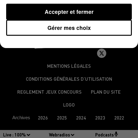
Accepter et fermer
Gérer mes choix
MENTIONS LÉGALES
CONDITIONS GÉNÉRALES D’UTILISATION
REGLEMENT JEUX CONCOURS
PLAN DU SITE
LOGO
Archives
2026
2025
2024
2023
2022
Live :
100%
Webradios
Podcasts