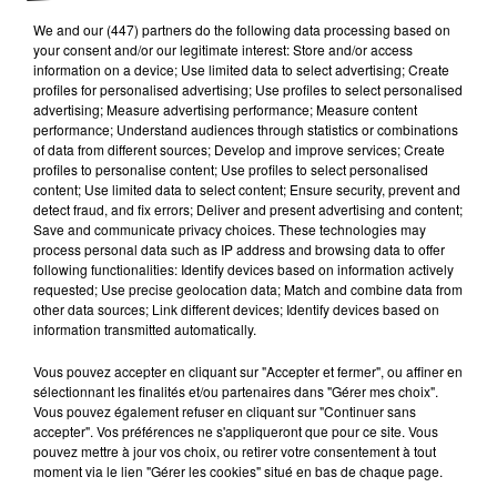
We and
our (447) partners
do the following data processing based on
your consent and/or our legitimate interest: Store and/or access
information on a device; Use limited data to select advertising; Create
profiles for personalised advertising; Use profiles to select personalised
advertising; Measure advertising performance; Measure content
performance; Understand audiences through statistics or combinations
of data from different sources; Develop and improve services; Create
profiles to personalise content; Use profiles to select personalised
content; Use limited data to select content; Ensure security, prevent and
detect fraud, and fix errors; Deliver and present advertising and content;
Save and communicate privacy choices. These technologies may
process personal data such as IP address and browsing data to offer
Publié : 22 juin 2016 à 8h18
following functionalities: Identify devices based on information actively
requested; Use precise geolocation data; Match and combine data from
Nouvelle saisie de drogue à Carcassonne. Un kilo
other data sources; Link different devices; Identify devices based on
d’herbe de cannabis a été retrouvé rue de Verdun
information transmitted automatically.
dans la nuit de dimanche à lundi. Découverte réalisée
Vous pouvez accepter en cliquant sur "Accepter et fermer", ou affiner en
lors d’un contrôle routier. Les deux occupants ont été
sélectionnant les finalités et/ou partenaires dans "Gérer mes choix".
Vous pouvez également refuser en cliquant sur "Continuer sans
placés en garde à vue. Le conducteur est toujours
accepter". Vos préférences ne s'appliqueront que pour ce site. Vous
entre les mains de la police. Le passager a été remis
pouvez mettre à jour vos choix, ou retirer votre consentement à tout
en liberté. Le suspect n°1 pourrait être présenté au
moment via le lien "Gérer les cookies" situé en bas de chaque page.