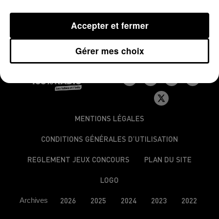
parquet ce jeudi. Les investigations se poursuivent.
Accepter et fermer
Gérer mes choix
MENTIONS LÉGALES
CONDITIONS GÉNÉRALES D’UTILISATION
REGLEMENT JEUX CONCOURS
PLAN DU SITE
LOGO
Archives
2026
2025
2024
2023
2022