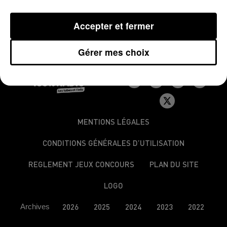
a nécessité l’intervention d’une quinzaine de
pompiers et du
SMUR
.
Accepter et fermer
Gérer mes choix
MENTIONS LÉGALES
CONDITIONS GÉNÉRALES D’UTILISATION
REGLEMENT JEUX CONCOURS
PLAN DU SITE
LOGO
Archives
2026
2025
2024
2023
2022