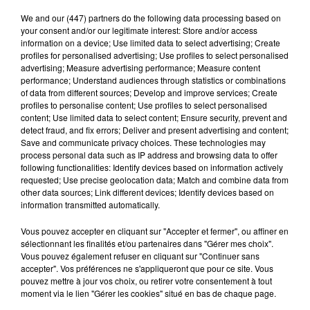
We and
our (447) partners
do the following data processing based on
your consent and/or our legitimate interest: Store and/or access
information on a device; Use limited data to select advertising; Create
profiles for personalised advertising; Use profiles to select personalised
advertising; Measure advertising performance; Measure content
performance; Understand audiences through statistics or combinations
of data from different sources; Develop and improve services; Create
profiles to personalise content; Use profiles to select personalised
content; Use limited data to select content; Ensure security, prevent and
detect fraud, and fix errors; Deliver and present advertising and content;
Save and communicate privacy choices. These technologies may
process personal data such as IP address and browsing data to offer
Publié : 9 septembre 2016 à 16h19 par Brice Vidal
following functionalities: Identify devices based on information actively
requested; Use precise geolocation data; Match and combine data from
Lisa, une auditrice de 100% nous a signalé un
other data sources; Link different devices; Identify devices based on
information transmitted automatically.
accident entre deux voitures, à Carcassonne, sur la
rocade. Les pompiers nous ont indiqué que le choc
Vous pouvez accepter en cliquant sur "Accepter et fermer", ou affiner en
sélectionnant les finalités et/ou partenaires dans "Gérer mes choix".
avait fait deux blessés graves,
ce vendredi après-midi,
Vous pouvez également refuser en cliquant sur "Continuer sans
sur l’axe routier entre Pont Rouge et
Leclerc
.
Un
accepter". Vos préférences ne s'appliqueront que pour ce site. Vous
homme de 44 ans et une femme de 50 ans ont été
pouvez mettre à jour vos choix, ou retirer votre consentement à tout
moment via le lien "Gérer les cookies" situé en bas de chaque page.
sérieusement touchés dans cette collision.
L’accident