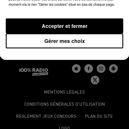
moment via le lien "Gérer les cookies" situé en bas de chaque page.
L’opération a été menée conjointement par les
gendarmes de Puylaurens, de Castres et l’équipe
cynophile de Colomiers.
Accepter et fermer
Gérer mes choix
MENTIONS LÉGALES
CONDITIONS GÉNÉRALES D’UTILISATION
REGLEMENT JEUX CONCOURS
PLAN DU SITE
LOGO