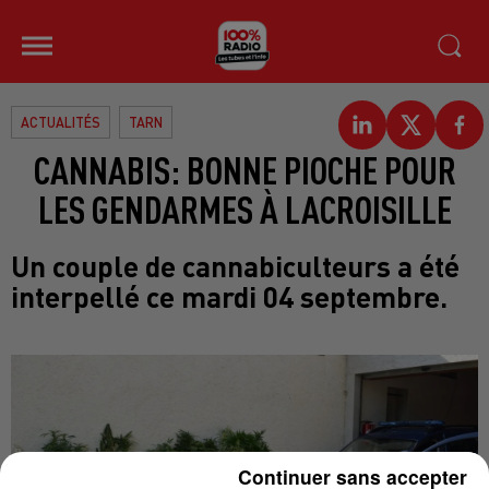
ACTUALITÉS
TARN
CANNABIS: BONNE PIOCHE POUR
LES GENDARMES À LACROISILLE
Un couple de cannabiculteurs a été
interpellé ce mardi 04 septembre.
Continuer sans accepter