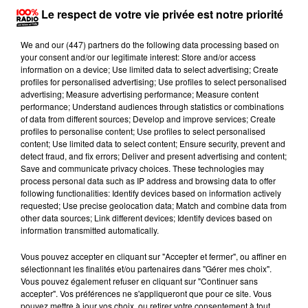
Le respect de votre vie privée est notre priorité
We and
our (447) partners
do the following data processing based on
your consent and/or our legitimate interest: Store and/or access
information on a device; Use limited data to select advertising; Create
profiles for personalised advertising; Use profiles to select personalised
advertising; Measure advertising performance; Measure content
performance; Understand audiences through statistics or combinations
Publié : 6 septembre 2018 à 10h09
of data from different sources; Develop and improve services; Create
profiles to personalise content; Use profiles to select personalised
Il y avait 63 pieds de cannabis.
content; Use limited data to select content; Ensure security, prevent and
detect fraud, and fix errors; Deliver and present advertising and content;
Les gendarmes sud tarnais ont interpellé deux
Save and communicate privacy choices. These technologies may
personnes ce mardi à Lacroisille, dans le cadre d’une
process personal data such as IP address and browsing data to offer
following functionalities: Identify devices based on information actively
affaire de stupéfiants.
requested; Use precise geolocation data; Match and combine data from
other data sources; Link different devices; Identify devices based on
C'est lors d'une perquisition au domicile de ce couple,
information transmitted automatically.
que les militaires ont découvert les 63 pieds de
Vous pouvez accepter en cliquant sur "Accepter et fermer", ou affiner en
cannabis et plusieurs centaines de grammes
sélectionnant les finalités et/ou partenaires dans "Gérer mes choix".
d’herbe.
Vous pouvez également refuser en cliquant sur "Continuer sans
accepter". Vos préférences ne s'appliqueront que pour ce site. Vous
Les deux trentenaires seront jugés prochainement.
pouvez mettre à jour vos choix, ou retirer votre consentement à tout