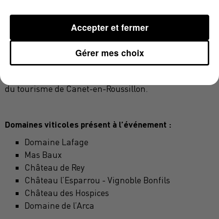
l’immersion va garder plus de fraîcheur, donc
la bouteille est moins évoluée »
, constate-t-elle. Chacun
Accepter et fermer
pourra se faire son propre avis dimanche avec au
programme une ambiance festive et une balade
Gérer mes choix
gourmande et musicale dans les vignes. Un rendez-
vous payant et sur réservation en contactant l’office
du tourisme de Canet-en-Roussillon.
Domaines viticoles présent à l’événement :
Domaine Lafage
Mas Baux
Château de Rey
Château l’Esparrou - Vignoble Bonfils
Château des Hospices
Domaine de l’Arca