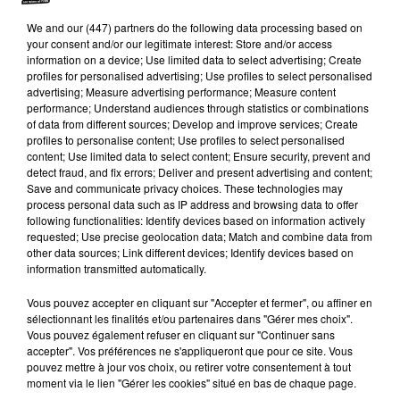
We and
our (447) partners
do the following data processing based on
Laurent Cambres, propriétaire du domaine de l’Arca
your consent and/or our legitimate interest: Store and/or access
information on a device; Use limited data to select advertising; Create
à Saint-Nazaire
profiles for personalised advertising; Use profiles to select personalised
advertising; Measure advertising performance; Measure content
performance; Understand audiences through statistics or combinations
L’heure de la dégustation
of data from different sources; Develop and improve services; Create
profiles to personalise content; Use profiles to select personalised
content; Use limited data to select content; Ensure security, prevent and
Les cuvées maritimes seront justement dégustées ce
detect fraud, and fix errors; Deliver and present advertising and content;
dimanche dans les vignes, à l’air du Mas de Canet,
Save and communicate privacy choices. These technologies may
avec le public. Une façon de faire connaître ces
process personal data such as IP address and browsing data to offer
following functionalities: Identify devices based on information actively
différents domaines canétois mais aussi de tester une
requested; Use precise geolocation data; Match and combine data from
technique viticole singulière, et qui a un intérêt
other data sources; Link different devices; Identify devices based on
information transmitted automatically.
gustatif. Les participants de cette journée
« Bouteilles
à la mer »
auront la possibilité de tester et comparer le
Vous pouvez accepter en cliquant sur "Accepter et fermer", ou affiner en
sélectionnant les finalités et/ou partenaires dans "Gérer mes choix".
vin des bouteilles immergées et des non-immergées.
Vous pouvez également refuser en cliquant sur "Continuer sans
accepter". Vos préférences ne s'appliqueront que pour ce site. Vous
Marie Pierre Baux, responsable du domaine viticole
pouvez mettre à jour vos choix, ou retirer votre consentement à tout
du mas Baux, a déjà pu constater quelques disparités
moment via le lien "Gérer les cookies" situé en bas de chaque page.
entre ses deux cuvées de Rosé.
« Il apparaîtrait que