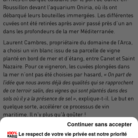
Roussillon devant l'aquarium Oniria, où ils ont
débarqué leurs bouteilles immergées. Les différentes
cuvées ont été retirées après avoir passé près d’un an
dans les profondeurs de la mer Méditerranée.
Laurent Cambres, propriétaire du domaine de l’Arca,
a choisi un vin blanc issu de sa parcelle de vigne
planté en bord de mer et d’étang, entre Canet et Saint
Nazaire. Pour ce vigneron, les cuvées plongées dans
la mer n’ont pas été choisies par hasard,
« On part de
l’idée que nous avons déjà des qualités qui se rapprochent
de ce terroir salin, des vignes qui sont plantés dans des
sols où il y a la présence de sel »
, explique-t-il. Le but en
quelque sorte, accélérer ce processus de vin
maritime. Il n'y plus qu'à goûter !
Continuer sans accepter
Le respect de votre vie privée est notre priorité