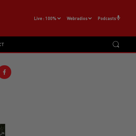
Live :
100%
Webradios
Podcasts
CT