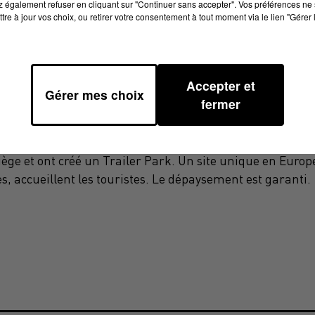
 également refuser en cliquant sur "Continuer sans accepter". Vos préférences ne 
tre à jour vos choix, ou retirer votre consentement à tout moment via le lien "Gérer 
Accepter et
Gérer mes choix
fermer
lle est française. Ils se sont connus dans un cirque et sont
In USA construites en aluminium et datant des années 50
riège et ont créé un Trailer Park. Un site unique en Europ
 accueillent les touristes. Le dépaysement est garanti.