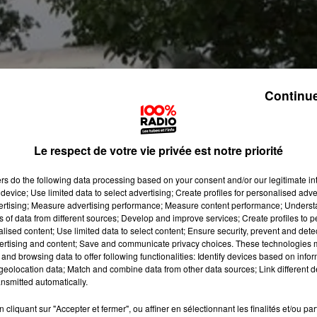
Continue
Le respect de votre vie privée est notre priorité
ers
do the following data processing based on your consent and/or our legitimate int
device; Use limited data to select advertising; Create profiles for personalised adver
vertising; Measure advertising performance; Measure content performance; Unders
ns of data from different sources; Develop and improve services; Create profiles to 
alised content; Use limited data to select content; Ensure security, prevent and detect
ertising and content; Save and communicate privacy choices. These technologies
and browsing data to offer following functionalities: Identify devices based on infor
eolocation data; Match and combine data from other data sources; Link different de
nsmitted automatically.
cliquant sur "Accepter et fermer", ou affiner en sélectionnant les finalités et/ou pa