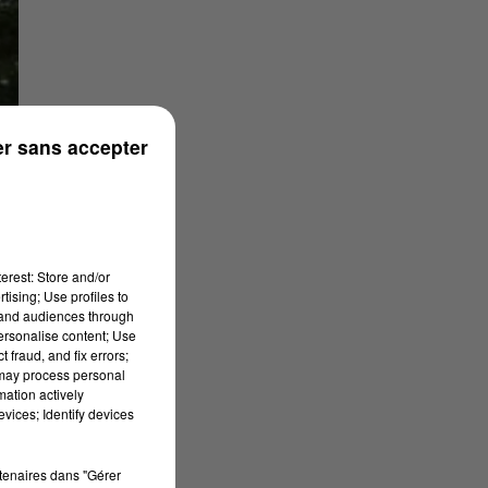
r sans accepter
erest: Store and/or
tising; Use profiles to
tand audiences through
personalise content; Use
 fraud, and fix errors;
 may process personal
mation actively
vices; Identify devices
rtenaires dans "Gérer