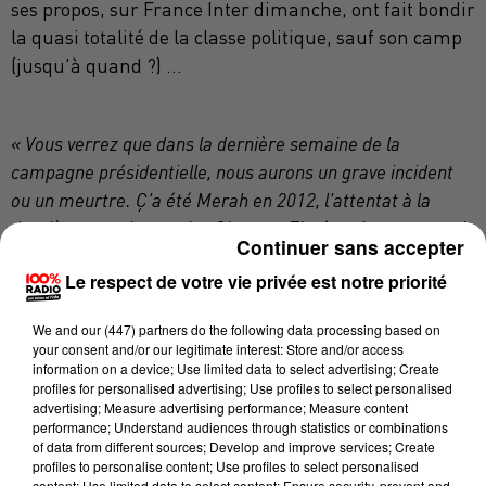
ses propos, sur France Inter dimanche, ont fait bondir
la quasi totalité de la classe politique, sauf son camp
(jusqu'à quand ?) ...
« Vous verrez que dans la dernière semaine de la
campagne présidentielle, nous aurons un grave incident
ou un meurtre. Ç'a été Merah en 2012, l'attentat à la
dernière semaine sur les Champs-Elysées. Avant, on avait
Continuer sans accepter
eu 'Papy Voise', dont plus personne n'en a jamais entendu
Le respect de votre vie privée est notre priorité
parler après. Tout ça, c'est écrit d'avance ! Nous aurons le
petit personnage sorti du chapeau, nous aurons
We and
our (447) partners
do the following data processing based on
l'événement gravissime qui va, une fois de plus, permettre
your consent and/or our legitimate interest: Store and/or access
de montrer du doigt les musulmans et d'inventer une
information on a device; Use limited data to select advertising; Create
profiles for personalised advertising; Use profiles to select personalised
guerre civile. Voilà, c'est bateau tout ça !
» a lâché Jean-
advertising; Measure advertising performance; Measure content
Luc Mélenchon…
performance; Understand audiences through statistics or combinations
of data from different sources; Develop and improve services; Create
profiles to personalise content; Use profiles to select personalised
content; Use limited data to select content; Ensure security, prevent and