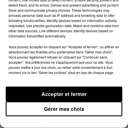
Le maire de Toulouse s’est aussi étranglé
… il qualifie
detect fraud, and fix errors; Deliver and present advertising and content;
Save and communicate privacy choices. These technologies may
« d’abjects [...] d’intolérables»
la sortie du leader de LFI.
process personal data such as IP address and browsing data to offer
Pour Jean-Luc Moudenc
« après l’islamo-gauchisme,
following functionalities: Identify devices based on information actively
requested; Use precise geolocation data; Match and combine data from
Mélenchon invente l’islamo-complotisme »
; «
T
oulouse et
other data sources; Link different devices; Identify devices based on
Montauban ont été meurtries dans leur chair en mars
information transmitted automatically.
2012 et resteront à jamais marquées par ces terribles
Vous pouvez accepter en cliquant sur "Accepter et fermer", ou affiner en
évènements. Les familles et les proches des 7 victimes,
sélectionnant les finalités et/ou partenaires dans "Gérer mes choix".
dont des enfants, tombées sous les balles d’un terroriste
Vous pouvez également refuser en cliquant sur "Continuer sans
accepter". Vos préférences ne s'appliqueront que pour ce site. Vous
parce qu’elles étaient juives ou militaires, n’ont pas à
pouvez mettre à jour vos choix, ou retirer votre consentement à tout
supporter votre bouffée délirante et votre violence
moment via le lien "Gérer les cookies" situé en bas de chaque page.
verbale. Nous pensons à eux.»
Latifa Ibn Ziaten
, mère du premier militaire abattu
Accepter et fermer
par Merah, s’est exprimée sur Twitter :
Gérer mes choix
Les propos de Jean-Luc Melenchon sont inadmissibles et
ne devraient même pas être tenus.