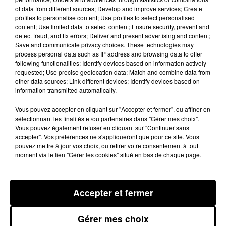
visages dissimulés et l’un d’eux
of data from different sources; Develop and improve services; Create
aurait ouvert le feu sans raison
profiles to personalise content; Use profiles to select personalised
content; Use limited data to select content; Ensure security, prevent and
apparente. Cette affaire ressemble
detect fraud, and fix errors; Deliver and present advertising and content;
beaucoup à un règlement de
Save and communicate privacy choices. These technologies may
process personal data such as IP address and browsing data to offer
compte. Le SRPJ de Perpignan a été
following functionalities: Identify devices based on information actively
requested; Use precise geolocation data; Match and combine data from
saisi du dossier. L’homme a été
other data sources; Link different devices; Identify devices based on
hospitalisé dans un état grave.
information transmitted automatically.
Vous pouvez accepter en cliquant sur "Accepter et fermer", ou affiner en
sélectionnant les finalités et/ou partenaires dans "Gérer mes choix".
Publié : 18 février 2015 à 8h25
Vous pouvez également refuser en cliquant sur "Continuer sans
accepter". Vos préférences ne s'appliqueront que pour ce site. Vous
pouvez mettre à jour vos choix, ou retirer votre consentement à tout
moment via le lien "Gérer les cookies" situé en bas de chaque page.
Accepter et fermer
Gérer mes choix