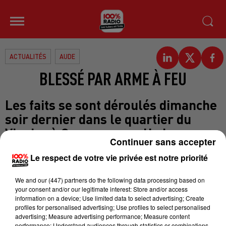
ACTUALITÉS
AUDE
BLESSÉ PAR ARME À FEU
Les faits se sont déroulés dimanche
soir dernier dans le quartier du
Viguier à Carcassonne. Un homme
Continuer sans accepter
de 33 ans a été touché en pleine
Le respect de votre vie privée est notre priorité
poitrine par une gerbe de plombs ,
tirée à l’aide d’un fusil de chasse
We and
our (447) partners
do the following data processing based on
alors qu’il se trouvait en bas de son
your consent and/or our legitimate interest: Store and/or access
information on a device; Use limited data to select advertising; Create
immeuble. Il aurait été approché
profiles for personalised advertising; Use profiles to select personalised
par trois ou quatre individus, les
advertising; Measure advertising performance; Measure content
performance; Understand audiences through statistics or combinations