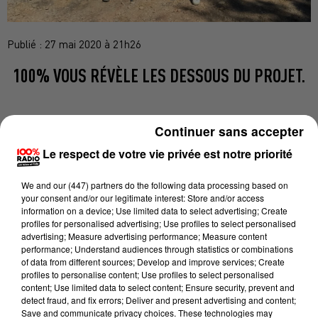
Publié : 27 mai 2020 à 21h26
100% VOUS RÉVÈLE LES DESSOUS DU PROJET.
Continuer sans accepter
Le respect de votre vie privée est notre priorité
Un nouveau stand de tir près d'Albi. Situé sur les
collines du Séquestre, non loin du champ de
We and
our (447) partners
do the following data processing based on
panneaux photovoltaïques, l’ancien stand de tir
your consent and/or our legitimate interest: Store and/or access
militaire avait été laissé à l’abandon au départ de la
information on a device; Use limited data to select advertising; Create
profiles for personalised advertising; Use profiles to select personalised
garnison parachutiste d’Albi à la fin des années 80.
advertising; Measure advertising performance; Measure content
Elle est en cours de réhabilitation. Les porteurs du
performance; Understand audiences through statistics or combinations
of data from different sources; Develop and improve services; Create
projet travaillent depuis 2013 pour convaincre les
profiles to personalise content; Use profiles to select personalised
sceptiques et faire revivre ce stand de tir.
content; Use limited data to select content; Ensure security, prevent and
detect fraud, and fix errors; Deliver and present advertising and content;
Dans ce blockhaus en béton de 200m de long et 15m
Save and communicate privacy choices. These technologies may