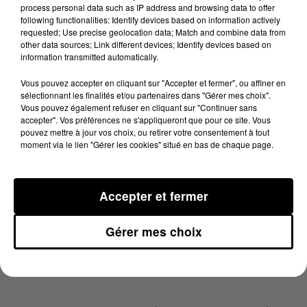
process personal data such as IP address and browsing data to offer
de large, les travaux de rénovation ont démarré pour
following functionalities: Identify devices based on information actively
ériger un stand de tir de loisirs et d’entraînement. Le
requested; Use precise geolocation data; Match and combine data from
other data sources; Link different devices; Identify devices based on
coût des travaux d'aménagement : 1,5 million d’euros
information transmitted automatically.
pour 13 à 20 postes de tirs sécurisés, pour tous les
types d’armes de loisirs. Le site serait également
Vous pouvez accepter en cliquant sur "Accepter et fermer", ou affiner en
sélectionnant les finalités et/ou partenaires dans "Gérer mes choix".
accessible aux entraînements des policiers,
Vous pouvez également refuser en cliquant sur "Continuer sans
gendarmes et services pénitentiaires.
accepter". Vos préférences ne s'appliqueront que pour ce site. Vous
pouvez mettre à jour vos choix, ou retirer votre consentement à tout
Yves Creysson, l’un des responsables de ce projet et
moment via le lien "Gérer les cookies" situé en bas de chaque page.
futur gérant explique "c'est une société privée, il en
existe peu en France, les gens sont un peu surpris."
Accepter et fermer
Dès la fin de l'année le stand sera ouvert.
Gérer mes choix