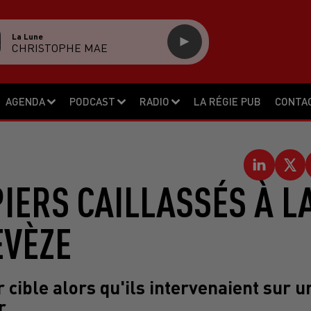
La Lune
CHRISTOPHE MAE
AGENDA
PODCAST
RADIO
LA RÉGIE PUB
CONTA
PIERS CAILLASSÉS À L
EVÈZE
r cible alors qu'ils intervenaient sur u
r.