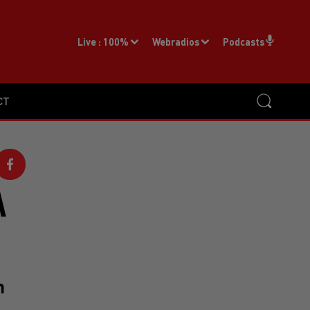
Live :
100%
Webradios
Podcasts
CT
A
n