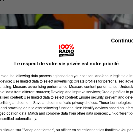
Continue
Le respect de votre vie privée est notre priorité
ers
do the following data processing based on your consent and/or our legitimate int
device; Use limited data to select advertising; Create profiles for personalised adver
vertising; Measure advertising performance; Measure content performance; Unders
ns of data from different sources; Develop and improve services; Create profiles to 
alised content; Use limited data to select content; Ensure security, prevent and detect
ertising and content; Save and communicate privacy choices. These technologies
and browsing data to offer following functionalities: Identify devices based on infor
eolocation data; Match and combine data from other data sources; Link different de
nsmitted automatically.
cliquant sur "Accepter et fermer", ou affiner en sélectionnant les finalités et/ou pa