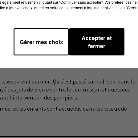
 également refuser en cliquant sur "Continuer sans accepter". Vos préférences ne 
tre à jour vos choix, ou retirer votre consentement à tout moment via le lien "Gérer 
Accepter et
Gérer mes choix
fermer
le week-end dernier. Ça s’est passé samedi soir dans le
suyé des jets de pierre contre le commissariat quelques
dant l'intervention des pompiers.
rmée, et les enfants sont accueillis dans les locaux de