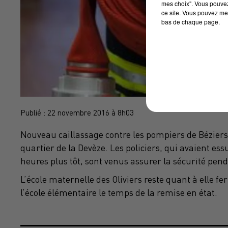
mes choix". Vous pouvez
ce site. Vous pouvez met
bas de chaque page.
Publié : 22 novembre 2016 à 8h03
Nouveau caillassage contre les pompiers de Béziers 
quartier de la Devèze. Les policiers, qui avaient es
heures plus tôt, sont venus assurer la sécurité pen
L’école maternelle des Oliviers reste quant à elle fe
l’école élémentaire le temps de la remise en état.