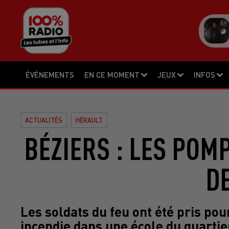
ÉVÉNEMENTS
EN CE MOMENT
JEUX
INFOS
ACTUALITÉS
HÉRAULT
BÉZIERS : LES POM
D
Les soldats du feu ont été pris pou
incendie dans une école du quartie