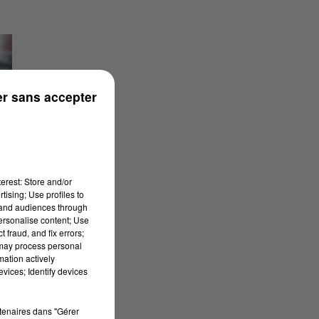
r sans accepter
erest: Store and/or
tising; Use profiles to
tand audiences through
personalise content; Use
 fraud, and fix errors;
 may process personal
mation actively
vices; Identify devices
rtenaires dans "Gérer