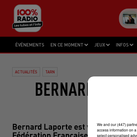
ÉVÉNEMENTS
EN CE MOMENT
JEUX
INFOS
ACTUALITÉS
TARN
BERNARD LAPOR
GA
We and
our (447) partn
Bernard Laporte est venu lancer s
access information on a 
Fédération Française de Rugby à G
select personalised ad