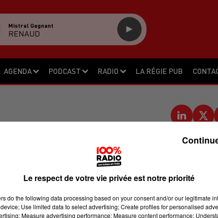
Mistral Gagnant
RENAUD
AGENDA
PODCAST
RADIO
LA RÉGIE PUB
CONTA
TE EN CAMPAGNE À
Continue
ILLAC.
Le respect de votre vie privée est notre priorité
ers
do the following data processing based on your consent and/or our legitimate int
a campagne pour la présidence de la
device; Use limited data to select advertising; Create profiles for personalised adver
aillac, son club du rugby formateur
vertising; Measure advertising performance; Measure content performance; Unders