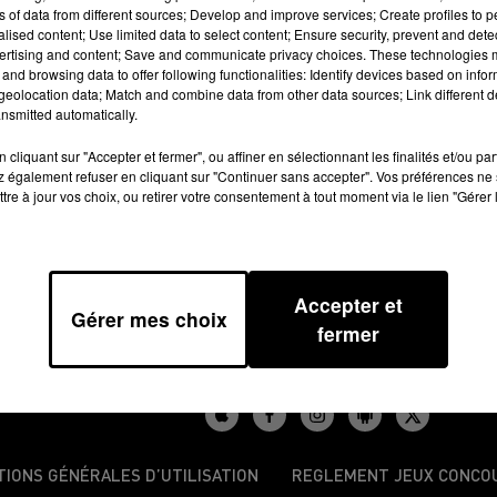
ns of data from different sources; Develop and improve services; Create profiles to 
est installée. La Fédération Française 
alised content; Use limited data to select content; Ensure security, prevent and detect
es 1 885 clubs français. Devant 300
ertising and content; Save and communicate privacy choices. These technologies
and browsing data to offer following functionalities: Identify devices based on infor
 Laporte a dit vouloir redonner le
eolocation data; Match and combine data from other data sources; Link different de
e projet de grand stade: le stade de
nsmitted automatically.
600 millions d'euros. Vous pouvez
cliquant sur "Accepter et fermer", ou affiner en sélectionnant les finalités et/ou pa
igne.
 également refuser en cliquant sur "Continuer sans accepter". Vos préférences ne 
tre à jour vos choix, ou retirer votre consentement à tout moment via le lien "Gérer 
Accepter et
Gérer mes choix
fermer
TIONS GÉNÉRALES D’UTILISATION
REGLEMENT JEUX CONCO