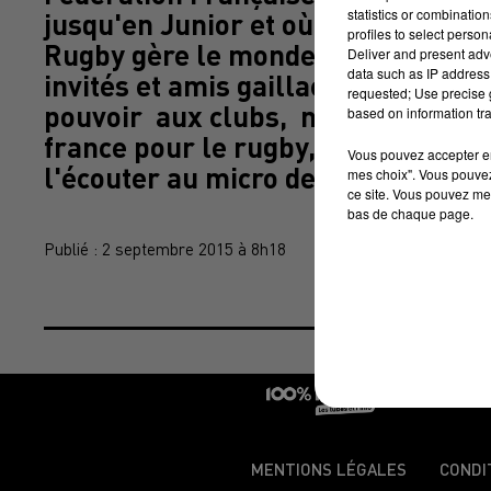
statistics or combinatio
jusqu'en Junior et où sa famille s'
profiles to select person
Rugby gère le monde amateur et s
Deliver and present adv
data such as IP address 
invités et amis gaillacois, Bernard
requested; Use precise g
pouvoir aux clubs, notamment sur l
based on information tra
france pour le rugby, un projet à 
Vous pouvez accepter en 
l'écouter au micro de Laurent Bat
mes choix". Vous pouvez
ce site. Vous pouvez met
bas de chaque page.
Publié : 2 septembre 2015 à 8h18
MENTIONS LÉGALES
CONDI