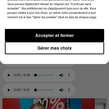
Réécouter
les interviews de Karina Silva, 38 ans, qui
Vous pouvez également refuser en cliquant sur "Continuer sans
accepter". Vos préférences ne s'appliqueront que pour ce site. Vous
a fondé la plateforme et d'Emilie Togbedji, est
pouvez mettre à jour vos choix, ou retirer votre consentement à tout
chargée de la strategie digitale, au micro 100% de
moment via le lien "Gérer les cookies" situé en bas de chaque page.
Clémence Fulleda :
Accepter et fermer
Gérer mes choix