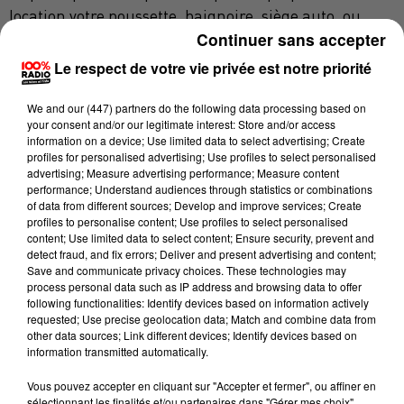
location votre poussette, baignoire, siège auto, ou
Continuer sans accepter
bien le louer si vous partez en vacances ou en week-
end sur votre lieu de voyage.
Le respect de votre vie privée est notre priorité
1000 membres
We and
our (447) partners
do the following data processing based on
your consent and/or our legitimate interest: Store and/or access
La location se fait au jour, à la semaine, ou au mois. Il
information on a device; Use limited data to select advertising; Create
faut par exemple compter en moyenne 5 euros par
profiles for personalised advertising; Use profiles to select personalised
advertising; Measure advertising performance; Measure content
jour pour une poussette par exemple.
performance; Understand audiences through statistics or combinations
of data from different sources; Develop and improve services; Create
Il y a environ 1000 membres dans la communauté et
profiles to personalise content; Use profiles to select personalised
400 annonces qui vont de la Corse, à Paris et même
content; Use limited data to select content; Ensure security, prevent and
l’Espagne et l’Italie. En Occitanie, il y aussi Toulouse,
detect fraud, and fix errors; Deliver and present advertising and content;
Save and communicate privacy choices. These technologies may
bien sûr, mais aussi le Tarn ou les Pyrénées-
process personal data such as IP address and browsing data to offer
Orientales.
following functionalities: Identify devices based on information actively
requested; Use precise geolocation data; Match and combine data from
L’inscription est gratuite et les fondateurs prennent
other data sources; Link different devices; Identify devices based on
20% sur les transactions.
information transmitted automatically.
Vous pouvez accepter en cliquant sur "Accepter et fermer", ou affiner en
sélectionnant les finalités et/ou partenaires dans "Gérer mes choix".