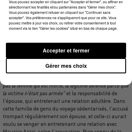
recharger et retirer à bout portant sur le corps au sol"
, a
Vous pouvez accepter en cliquant sur "Accepter et fermer", ou affiner en
sélectionnant les finalités et/ou partenaires dans "Gérer mes choix".
renchéri M. Vignolles.
"Ce n'est pas un problème
Vous pouvez également refuser en cliquant sur "Continuer sans
d'amour mais d'honneur bafoué",
a-t-il martelé,
accepter". Vos préférences ne s'appliqueront que pour ce site. Vous
pouvez mettre à jour vos choix, ou retirer votre consentement à tout
évoquant la personnalité de l'accusé, un délinquant
moment via le lien "Gérer les cookies" situé en bas de chaque page.
condamné à cinq reprises, toxicomane, qui trompait
et violentait sa femme, alors que son cousin
travaillait. Cette affaire est celle
"d'une exécution sans
Accepter et fermer
sommation. C'est une boucherie"
, a fustigé le
représentant du ministère public. Mardi soir, les
Gérer mes choix
parties civiles avaient appelé à éviter trois
fausses pistes:
"Le crime passionnel, parce que ce n'est
pas la femme qui est morte, la légitime défense parce que
la victime n'était pas armée"
et la responsabilité de
l'épouse, qui entretenait une relation adultère. Dans
cette famille de gens du voyage sédentarisés, l'accusé
trompait régulièrement son épouse, et celle-ci aurait
voulu se venger en entretenant une relation avec
Maurice Azaïs, selon l'accusation. Bien connu de la