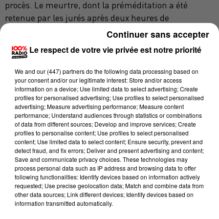
procès. Le meurtre, dont la préméditation a été
retenue par les jurés après deux heures de
délibération, s'est déroulé dans la communauté des
Continuer sans accepter
gens du voyage, en septembre 2013 à Malause (Tarn-
Le respect de votre vie privée est notre priorité
et-Garonne) quand la victime, Maurice Azaïs, 40 ans,
était venu chez son cousin Emile, 39 ans, pour voir
We and
our (447) partners
do the following data processing based on
your consent and/or our legitimate interest: Store and/or access
l'épouse de l'accusé avec laquelle il entretenait une
information on a device; Use limited data to select advertising; Create
relation amoureuse. Pour l'avocat général, le
profiles for personalised advertising; Use profiles to select personalised
caractère prémédité du meurtre ne faisait pas
advertising; Measure advertising performance; Measure content
performance; Understand audiences through statistics or combinations
de doute:
"Emile Azaïs avait, avant les faits, menacé par
of data from different sources; Develop and improve services; Create
écrit"
la victime qui
"avait dû le désarmer à deux
profiles to personalise content; Use profiles to select personalised
content; Use limited data to select content; Ensure security, prevent and
reprises"
, a-t-il déclaré mercredi. En outre, l'accusé
detect fraud, and fix errors; Deliver and present advertising and content;
"avait une arme sur lui, le soir des faits"
, a poursuivi le
Save and communicate privacy choices. These technologies may
process personal data such as IP address and browsing data to offer
magistrat. Et s'il n'était pas forcément au courant de
following functionalities: Identify devices based on information actively
l'arrivée de son cousin, il a tiré à six reprises avec son
requested; Use precise geolocation data; Match and combine data from
other data sources; Link different devices; Identify devices based on
pistolet puis il
"est revenu dans sa maison pour
information transmitted automatically.
s'emparer de son fusil. Et de tirer trois fois, puis de