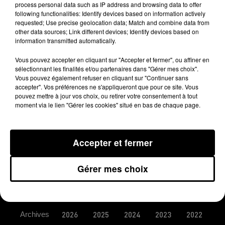
process personal data such as IP address and browsing data to offer
following functionalities: Identify devices based on information actively
requested; Use precise geolocation data; Match and combine data from
Publié : 15 septembre 2015 à 8h19
other data sources; Link different devices; Identify devices based on
information transmitted automatically.
Vous pouvez accepter en cliquant sur "Accepter et fermer", ou affiner en
sélectionnant les finalités et/ou partenaires dans "Gérer mes choix".
Vous pouvez également refuser en cliquant sur "Continuer sans
accepter". Vos préférences ne s'appliqueront que pour ce site. Vous
pouvez mettre à jour vos choix, ou retirer votre consentement à tout
moment via le lien "Gérer les cookies" situé en bas de chaque page.
MENTIONS LÉGALES
Accepter et fermer
CONDITIONS GÉNÉRALES D’UTILISATION
Gérer mes choix
REGLEMENT JEUX CONCOURS
PLAN DU SITE
LOGO
Archives
2026
2025
2024
2023
2022