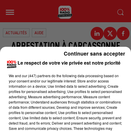
ACTUALITÉS
AUDE
ARRESTATION À CARCASSONNE
Continuer sans accepter
Un Carcassonnais de 22 ans a été
Le respect de votre vie privée est notre priorité
arrêté dans la nuit de dimanche à
lundi. Il venait de dégrader quatre
We and
our (447) partners
do the following data processing based on
your consent and/or our legitimate interest: Store and/or access
véhicules et a été surpris par un
information on a device; Use limited data to select advertising; Create
équipage de la brigade
profiles for personalised advertising; Use profiles to select personalised
advertising; Measure advertising performance; Measure content
anticriminalité. Ivre, le jeune
performance; Understand audiences through statistics or combinations
of data from different sources; Develop and improve services; Create
homme a été placé en cellule de
profiles to personalise content; Use profiles to select personalised
dégrisement puis en garde à vue.
content; Use limited data to select content; Ensure security, prevent and
detect fraud, and fix errors; Deliver and present advertising and content;
Hier, il était toujours entendu.
Save and communicate privacy choices. These technologies may