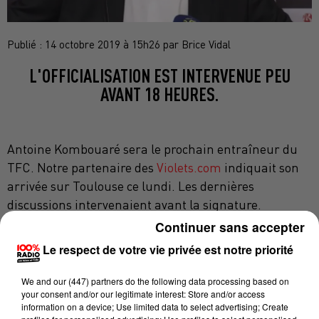
Publié : 14 octobre 2019 à 15h26 par Brice Vidal
L'OFFICIALISATION EST INTERVENUE PEU
AVANT 18 HEURES.
Antoine Kombouaré sera le prochain entraîneur du
TFC. Notre partenaire des
Violets.com
indiquait son
arrivée sur Toulouse ce lundi. Les dernières
discussions intervenaient avant la signature.
Continuer sans accepter
L'ancien entraîneur du PSG a été nommé entraîneur
Le respect de votre vie privée est notre priorité
du Toulouse FC jusqu'en 2021, en remplacement
d'Alain Casanova, démis jeudi de ses fonctions, a
We and
our (447) partners
do the following data processing based on
annoncé lundi le club toulousain sur son site internet
your consent and/or our legitimate interest: Store and/or access
peu avant 18 heures.
information on a device; Use limited data to select advertising; Create