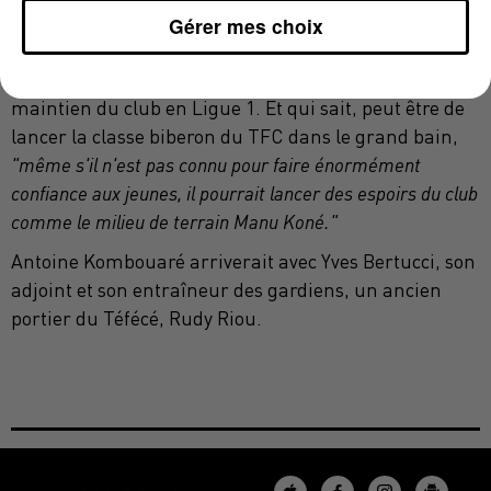
profil de l'ancien parisien plaît depuis longtemps au
Gérer mes choix
Président Sadran qui en a fait une de ses priorités.
Le nouvel entraîneur aura pour mission première le
maintien du club en Ligue 1. Et qui sait, peut être de
lancer la classe biberon du TFC dans le grand bain,
"même s'il n'est pas connu pour faire énormément
confiance aux jeunes, il pourrait lancer des espoirs du club
comme le milieu de terrain Manu Koné."
Antoine Kombouaré arriverait avec Yves Bertucci, son
adjoint et son entraîneur des gardiens, un ancien
portier du Téfécé, Rudy Riou.