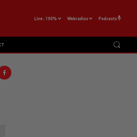
Live :
100%
Webradios
Podcasts
CT