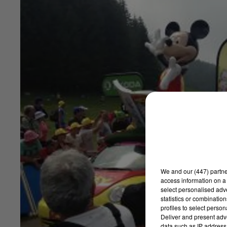
We and
our (447) partn
access information on a 
select personalised ad
statistics or combinatio
profiles to select person
Deliver and present adv
data such as IP address 