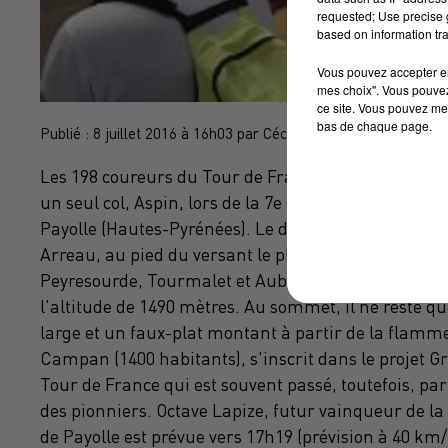
requested; Use precise g
based on information tra
Vous pouvez accepter en 
mes choix". Vous pouvez
ce site. Vous pouvez met
bas de chaque page.
Publié : 8 juillet 2016 à 16h03 par Cécile Gabaude
Les 198 coureurs du Tour de France se sont élancés 
un seul col, Aspin, lors de la 7e étape longue de 162
Payolle (Hautes-Pyrénées). Le départ a été donné sou
Arreau, au pied du versant le plus sélectif d'Aspin 
Peyresourde, Tourmalet et Aubisque). L'ascension, 
l'altitude de 1490 mètres. Au sommet, il ne reste q
large et un faux-plat montant à partir de la flamm
Campan (1400 habitants), s'inscrit dans le projet Gr
Tour de France qui est souvent passé, toutefois, par
des pionniers. Octave Lapize, futur vainqueur de la
de Payolle est prévue vers 17h19 (prévision à 40 k