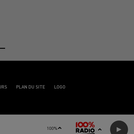
URS
PLAN DU SITE
LOGO
100%