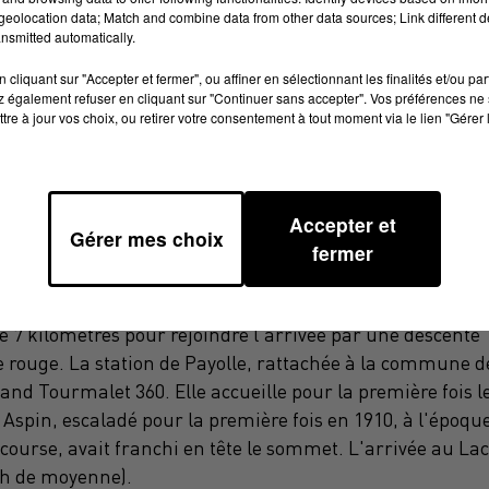
eolocation data; Match and combine data from other data sources; Link different de
nsmitted automatically.
cliquant sur "Accepter et fermer", ou affiner en sélectionnant les finalités et/ou pa
 également refuser en cliquant sur "Continuer sans accepter". Vos préférences ne 
tre à jour vos choix, ou retirer votre consentement à tout moment via le lien "Gérer 
vendredi à 13h17 vers les Pyrénées dont ils escaladeront
,5 kilomètres entre L'Isle-Jourdain (Gers) et le Lac de
Accepter et
Gérer mes choix
s le soleil (28°c). La côte de Capvern (4e catégorie) mèn
fermer
qui est l'un des quatre cols pyrénéens historiques (avec
longue de 12 kilomètres à 6,5 % de pente, conduit à
ue 7 kilomètres pour rejoindre l'arrivée par une descente
e rouge. La station de Payolle, rattachée à la commune d
and Tourmalet 360. Elle accueille pour la première fois l
 Aspin, escaladé pour la première fois en 1910, à l'époqu
 course, avait franchi en tête le sommet. L'arrivée au Lac
m/h de moyenne).