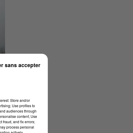
r sans accepter
erest: Store and/or
tising; Use profiles to
tand audiences through
personalise content; Use
 fraud, and fix errors;
 may process personal
mation actively