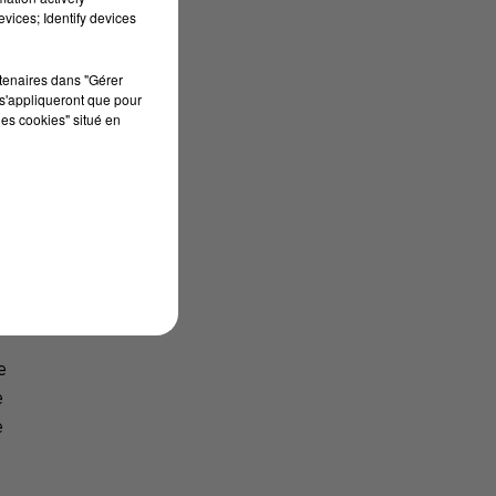
vices; Identify devices
rtenaires dans "Gérer
s'appliqueront que pour
les cookies" situé en
e à
e
e
e