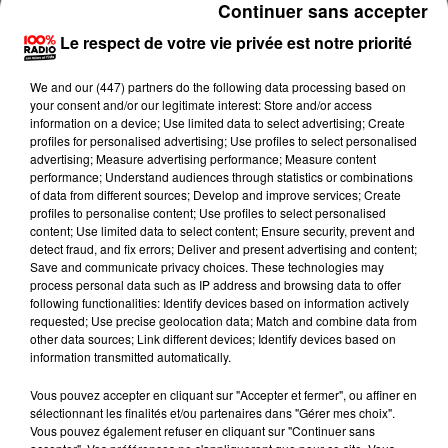
Continuer sans accepter
Le respect de votre vie privée est notre priorité
We and
our (447) partners
do the following data processing based on
your consent and/or our legitimate interest: Store and/or access
information on a device; Use limited data to select advertising; Create
profiles for personalised advertising; Use profiles to select personalised
advertising; Measure advertising performance; Measure content
Publié : 7 juillet 2016 à 16h53 par Cécile Gabaude
performance; Understand audiences through statistics or combinations
of data from different sources; Develop and improve services; Create
Soirée football ce soir dans de nombreux foyers de la
profiles to personalise content; Use profiles to select personalised
région. La France affronte l'Allemagne en demi-
content; Use limited data to select content; Ensure security, prevent and
detect fraud, and fix errors; Deliver and present advertising and content;
finale de l'Euro 2016. C'est à Marseille à 21h. Un
Save and communicate privacy choices. These technologies may
match certainement difficile et une revanche à
process personal data such as IP address and browsing data to offer
following functionalities: Identify devices based on information actively
prendre pour les hommes de Didier Deschamps. Alors
requested; Use precise geolocation data; Match and combine data from
ont-ils une chance de gagner leur ticket en finale?
other data sources; Link different devices; Identify devices based on
information transmitted automatically.
Réponse des enfants des centres de loisirs de Pont de
l'Arn et de Payrin dans le Tarn. Ils sont au micro de
Vous pouvez accepter en cliquant sur "Accepter et fermer", ou affiner en
Floriane Cantoro:
sélectionnant les finalités et/ou partenaires dans "Gérer mes choix".
Vous pouvez également refuser en cliquant sur "Continuer sans