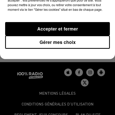
accepter". Vos préférences ne s'appliqueront que pour ce site. Vous
pouvez mettre à jour vos choix, ou retirer votre consentement à tout
moment via le lien "Gérer les cookies" situé en bas de chaque page.
Et le gagnant de ce soir affrontera le Portugal en
Accepter et fermer
finale Dimanche au Stade de France.
Allez les Bleus!!
Gérer mes choix
MENTIONS LÉGALES
CONDITIONS GÉNÉRALES D’UTILISATION
REGLEMENT JEUX CONCOURS
PLAN DU SITE