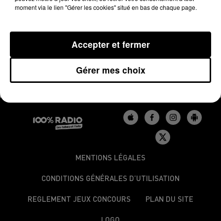
prend à un policier, on va en prison."
Le syndicat précise
moment via le lien "Gérer les cookies" situé en bas de chaque page.
apporter
"tout son soutien aux collègues exposés à des
risques toujours plus importants en raison du sentiment
Accepter et fermer
d'impunité des voyous, que des jugements comme celui
rendu [...] au TGI d’Albi contribueront à faire disparaître."
Gérer mes choix
MENTIONS LÉGALES
CONDITIONS GÉNÉRALES D’UTILISATION
REGLEMENT JEUX CONCOURS
PLAN DU SITE
LOGO