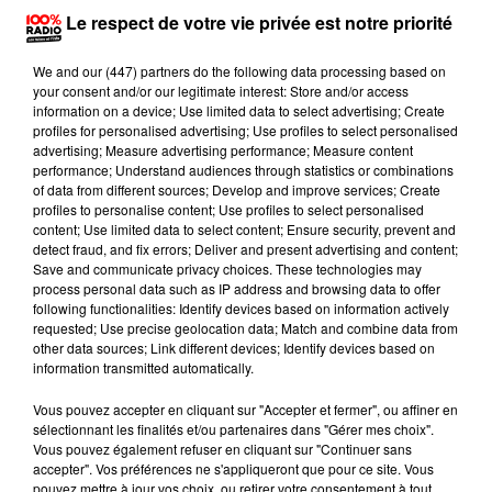
Le respect de votre vie privée est notre priorité
We and
our (447) partners
do the following data processing based on
your consent and/or our legitimate interest: Store and/or access
information on a device; Use limited data to select advertising; Create
profiles for personalised advertising; Use profiles to select personalised
Publié : 9 septembre 2017 à 11h09 par Brice Vidal
advertising; Measure advertising performance; Measure content
performance; Understand audiences through statistics or combinations
Huit mois de prison dont deux ferme : c'est la peine
of data from different sources; Develop and improve services; Create
profiles to personalise content; Use profiles to select personalised
prononcée, hier, par les magistrats albigeois. Ils
content; Use limited data to select content; Ensure security, prevent and
jugeaient en comparution immédiate l'individu qui a
detect fraud, and fix errors; Deliver and present advertising and content;
Save and communicate privacy choices. These technologies may
foncé en voiture sur des policiers d’Albi dans la nuit
process personal data such as IP address and browsing data to offer
de mercredi à jeudi. Peine prononcée avec mandat de
following functionalities: Identify devices based on information actively
requested; Use precise geolocation data; Match and combine data from
dépôt, l'homme a donc été incarcéré. Par ailleurs son
other data sources; Link different devices; Identify devices based on
permis est suspendu pendant un an au titre de peine
information transmitted automatically.
complémentaire. Les syndicats policiers se félicitent
Vous pouvez accepter en cliquant sur "Accepter et fermer", ou affiner en
du jugement. Pour Alliance Police nationale
"la
sélectionnant les finalités et/ou partenaires dans "Gérer mes choix".
Justice est passée [...] à Albi et [que] la règle qu'Alliance
Vous pouvez également refuser en cliquant sur "Continuer sans
accepter". Vos préférences ne s'appliqueront que pour ce site. Vous
PN voudrait systématique a été appliquée : quand on s'en
pouvez mettre à jour vos choix, ou retirer votre consentement à tout