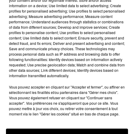
your consent and/or our legitimate interest: Store and/or access
durcissement de la lutte contre la
information on a device; Use limited data to select advertising; Create
profiles for personalised advertising; Use profiles to select personalised
pollution aux nitrates...Ils ont reçu
advertising; Measure advertising performance; Measure content
le renfort à Carcassonne des
performance; Understand audiences through statistics or combinations
of data from different sources; Develop and improve services; Create
viticulteurs, qui s'alarment du
profiles to personalise content; Use profiles to select personalised
retard de versement des aides
content; Use limited data to select content; Ensure security, prevent and
detect fraud, and fix errors; Deliver and present advertising and content;
promises après les chutes de grêle
Save and communicate privacy choices. These technologies may
du début juillet… Des éleveurs en
process personal data such as IP address and browsing data to offer
following functionalities: Identify devices based on information actively
guerre contre la présence du loup
requested; Use precise geolocation data; Match and combine data from
other data sources; Link different devices; Identify devices based on
dans la région se sont aussi joints
information transmitted automatically.
au mouvement. Serge Vialet, le
Vous pouvez accepter en cliquant sur "Accepter et fermer", ou affiner en
président de la FDSEA de l’Aude
sélectionnant les finalités et/ou partenaires dans "Gérer mes choix".
explique ces revendications. RB,LA
Vous pouvez également refuser en cliquant sur "Continuer sans
accepter". Vos préférences ne s'appliqueront que pour ce site. Vous
pouvez mettre à jour vos choix, ou retirer votre consentement à tout
moment via le lien "Gérer les cookies" situé en bas de chaque page.
Publié : 6 novembre 2014 à 9h12