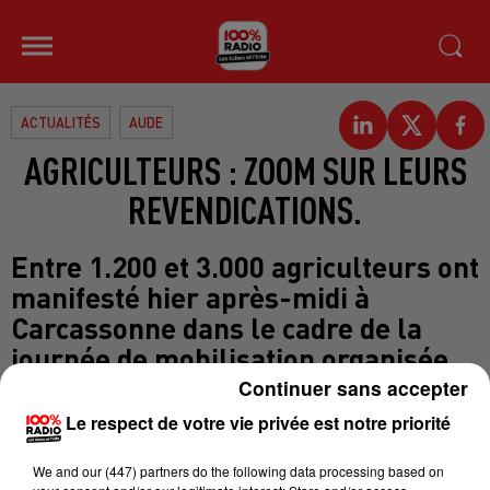
ACTUALITÉS
AUDE
AGRICULTEURS : ZOOM SUR LEURS
REVENDICATIONS.
Entre 1.200 et 3.000 agriculteurs ont
manifesté hier après-midi à
Carcassonne dans le cadre de la
journée de mobilisation organisée
par la FNSEA, la Fédération
Continuer sans accepter
nationale des Syndicats
Le respect de votre vie privée est notre priorité
d'Expoitants d'Agricoles Les
We and
our (447) partners
do the following data processing based on
agriculteurs protestaient contre le