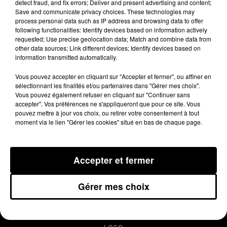
detect fraud, and fix errors; Deliver and present advertising and content;
de 87 ans. Elle a été légèrement
Save and communicate privacy choices. These technologies may
blessée. Une enquête est en cours.
process personal data such as IP address and browsing data to offer
following functionalities: Identify devices based on information actively
requested; Use precise geolocation data; Match and combine data from
other data sources; Link different devices; Identify devices based on
Publié : 25 septembre 2015 à 8h16
information transmitted automatically.
Vous pouvez accepter en cliquant sur "Accepter et fermer", ou affiner en
sélectionnant les finalités et/ou partenaires dans "Gérer mes choix".
Vous pouvez également refuser en cliquant sur "Continuer sans
accepter". Vos préférences ne s'appliqueront que pour ce site. Vous
pouvez mettre à jour vos choix, ou retirer votre consentement à tout
moment via le lien "Gérer les cookies" situé en bas de chaque page.
Accepter et fermer
MENTIONS LÉGALES
Gérer mes choix
CONDITIONS GÉNÉRALES D’UTILISATION
REGLEMENT JEUX CONCOURS
PLAN DU SITE