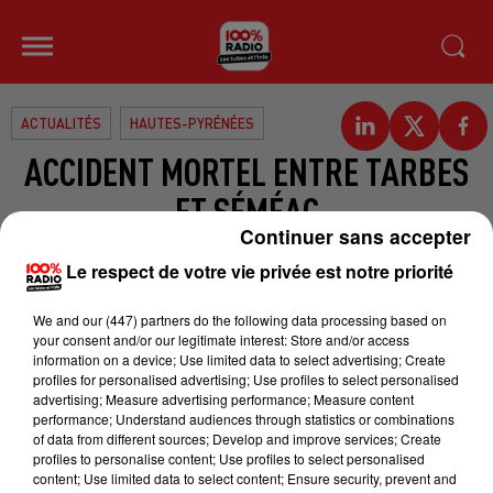
ACTUALITÉS
HAUTES-PYRÉNÉES
ACCIDENT MORTEL ENTRE TARBES
ET SÉMÉAC
Continuer sans accepter
Un jeune homme de 28 ans a perdu
Le respect de votre vie privée est notre priorité
la vie hier. Il venait de doubler une
We and
our (447) partners
do the following data processing based on
autre voiture sur le pont Saint-Frai
your consent and/or our legitimate interest: Store and/or access
lorsqu’il a perdu le contrôle de son
information on a device; Use limited data to select advertising; Create
profiles for personalised advertising; Use profiles to select personalised
véhicule. Il a fait une chute de près
advertising; Measure advertising performance; Measure content
de dix mètres. Transporté à l’hôpital
performance; Understand audiences through statistics or combinations
of data from different sources; Develop and improve services; Create
de Tarbes, il n’a pas survécu. Dans
profiles to personalise content; Use profiles to select personalised
l’autre voiture, une personne âgée
content; Use limited data to select content; Ensure security, prevent and