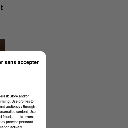
t
r sans accepter
erest: Store and/or
tising; Use profiles to
tand audiences through
personalise content; Use
 fraud, and fix errors;
 may process personal
mation actively