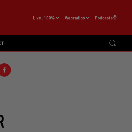
Live :
100%
Webradios
Podcasts
CT
R