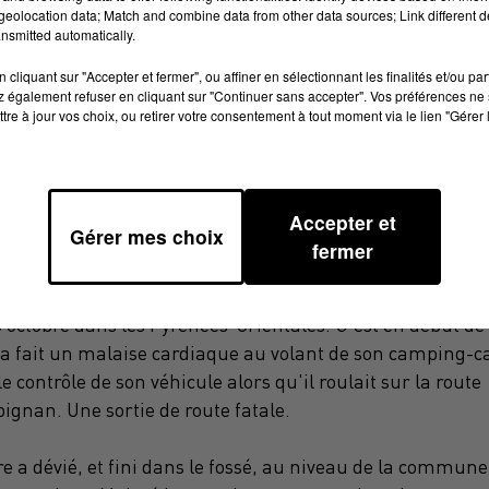
eolocation data; Match and combine data from other data sources; Link different de
nsmitted automatically.
cliquant sur "Accepter et fermer", ou affiner en sélectionnant les finalités et/ou pa
 également refuser en cliquant sur "Continuer sans accepter". Vos préférences ne 
tre à jour vos choix, ou retirer votre consentement à tout moment via le lien "Gérer 
Accepter et
Gérer mes choix
fermer
 3 octobre dans les Pyrénées-Orientales. C'est en début de
 fait un malaise cardiaque au volant de son camping-ca
contrôle de son véhicule alors qu'il roulait sur la route
gnan. Une sortie de route fatale.
 a dévié, et fini dans le fossé, au niveau de la commune