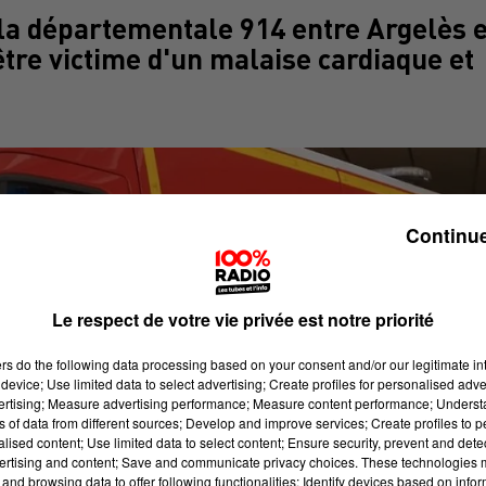
 la départementale 914 entre Argelès e
être victime d'un malaise cardiaque et
Continue
Le respect de votre vie privée est notre priorité
ers
do the following data processing based on your consent and/or our legitimate int
device; Use limited data to select advertising; Create profiles for personalised adver
vertising; Measure advertising performance; Measure content performance; Unders
ns of data from different sources; Develop and improve services; Create profiles to 
alised content; Use limited data to select content; Ensure security, prevent and detect
ertising and content; Save and communicate privacy choices. These technologies
and browsing data to offer following functionalities: Identify devices based on infor