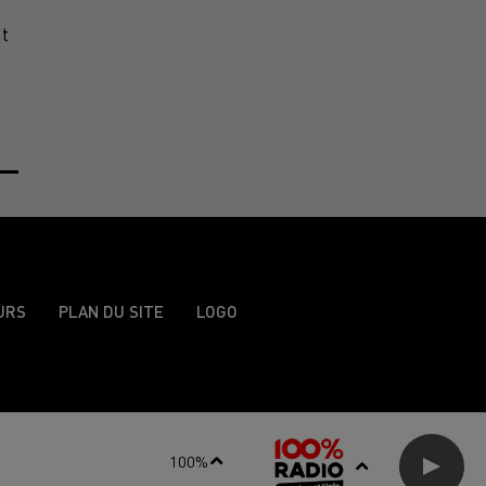
t
URS
PLAN DU SITE
LOGO
100%