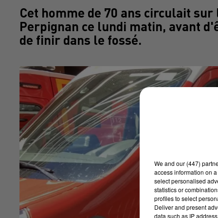
Cet homme de 70 ans circulait sur
Perpignan ce lundi matin, avant d'
de finir dans le fossé.
We and
our (447) partn
access information on a 
select personalised ad
statistics or combinatio
profiles to select person
Deliver and present adv
data such as IP address 