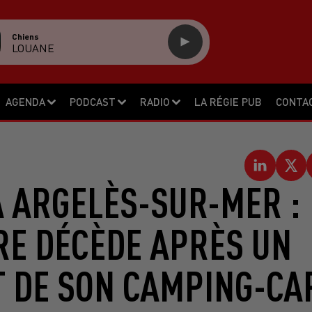
Chiens
LOUANE
AGENDA
PODCAST
RADIO
LA RÉGIE PUB
CONTA
À ARGELÈS-SUR-MER :
RE DÉCÈDE APRÈS UN
T DE SON CAMPING-CA