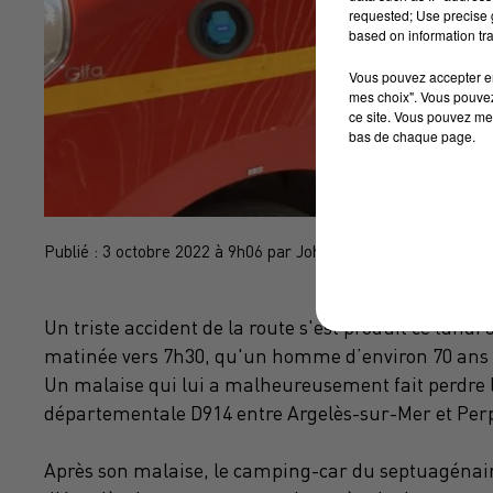
requested; Use precise g
based on information tra
Vous pouvez accepter en 
mes choix". Vous pouvez
ce site. Vous pouvez met
bas de chaque page.
Publié : 3 octobre 2022 à 9h06 par John Bourgeois
Un triste accident de la route s'est produit ce lundi
matinée vers 7h30, qu'un homme d’environ 70 ans a
Un malaise qui lui a malheureusement fait perdre le 
départementale D914 entre Argelès-sur-Mer et Perpi
Après son malaise, le camping-car du septuagénaire