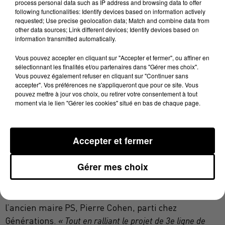
process personal data such as IP address and browsing data to offer
s’arrêteraient ».
following functionalities: Identify devices based on information actively
requested; Use precise geolocation data; Match and combine data from
Antoine Maurice qui de plus, ajoute le maire LR,
« est
other data sources; Link different devices; Identify devices based on
l’héritier, comme adjoint de Pierre Cohen, du bilan
information transmitted automatically.
écologique affligeant de 2014 ».
Et le patron de la
Vous pouvez accepter en cliquant sur "Accepter et fermer", ou affiner en
majorité municipale de rappeler
« les réseaux de
sélectionnant les finalités et/ou partenaires dans "Gérer mes choix".
chaleur abandonnés, l’absence d’avancée sur les énergies
Vous pouvez également refuser en cliquant sur "Continuer sans
accepter". Vos préférences ne s'appliqueront que pour ce site. Vous
alternatives ou encore les dalles noires d’Alsace-Lorraine
pouvez mettre à jour vos choix, ou retirer votre consentement à tout
et du square De Gaulle devenus des îlots de chaleur... »
moment via le lien "Gérer les cookies" situé en bas de chaque page.
Nadia Pellefigue et ses propositions « marketing »
Accepter et fermer
Jean-Luc Moudenc n’a pas manqué d’ironiser par
Gérer mes choix
ailleurs sur
« les propositions marketing »
de la
candidate soutenue par le PS, le PC et le PRG ; Nadia
Pellefigue actuellement en proie au possible retour de
l’ancien maire PS, Pierre Cohen, parti chez
Générations.
« Tout en ralliant le projet de 3e ligne de