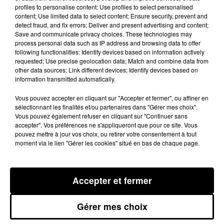
tombés sur un beau butin. Au total, 6 kg d'herbe et de
profiles to personalise content; Use profiles to select personalised
résine de cannabis, ainsi que de 200 grammes de
content; Use limited data to select content; Ensure security, prevent and
detect fraud, and fix errors; Deliver and present advertising and content;
cocaïne ont été retrouvés.
Save and communicate privacy choices. These technologies may
process personal data such as IP address and browsing data to offer
Une belle prise pour la Bac d'autant plus qu'elle a
following functionalities: Identify devices based on information actively
découvert 100 000 euros en liquide lors des
requested; Use precise geolocation data; Match and combine data from
other data sources; Link different devices; Identify devices based on
perquisitions qui ont suivi ! Les opérations ont permis
information transmitted automatically.
les arrestations des deux hommes, et leurs deux
nourrices (des femmes qui stockaient la drogue), tous
Vous pouvez accepter en cliquant sur "Accepter et fermer", ou affiner en
sélectionnant les finalités et/ou partenaires dans "Gérer mes choix".
âgés d'une vingtaine d'années. Les suspects ont été
Vous pouvez également refuser en cliquant sur "Continuer sans
déférés le 15 août, mis en examen et placés en
accepter". Vos préférences ne s'appliqueront que pour ce site. Vous
pouvez mettre à jour vos choix, ou retirer votre consentement à tout
détention provisoire. Une information judiciaire a été
moment via le lien "Gérer les cookies" situé en bas de chaque page.
ouverte.
Accepter et fermer
Gérer mes choix