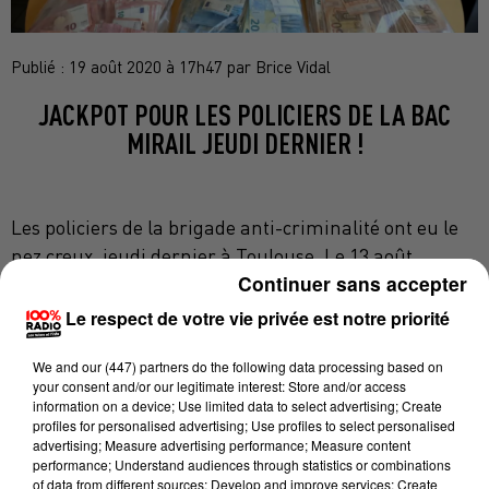
Publié : 19 août 2020 à 17h47 par Brice Vidal
JACKPOT POUR LES POLICIERS DE LA BAC
MIRAIL JEUDI DERNIER !
Les policiers de la brigade anti-criminalité ont eu le
nez creux, jeudi dernier à Toulouse. Le 13 août
Continuer sans accepter
dernier, les forces de l'ordre ont repéré deux individus
suspects vers 4 heures du matin, dans le secteur de la
Le respect de votre vie privée est notre priorité
Côte Pavée. Un comportement d'autant plus suspect
We and
our (447) partners
do the following data processing based on
que les deux protagonistes ont pris leurs jambes à
your consent and/or our legitimate interest: Store and/or access
leur cou à la vue des policiers, prenant soin de lâcher
information on a device; Use limited data to select advertising; Create
les sacs qu'il tenaient en main.
profiles for personalised advertising; Use profiles to select personalised
advertising; Measure advertising performance; Measure content
Les policiers ont rattrapé les deux fugitifs et sont
performance; Understand audiences through statistics or combinations
of data from different sources; Develop and improve services; Create