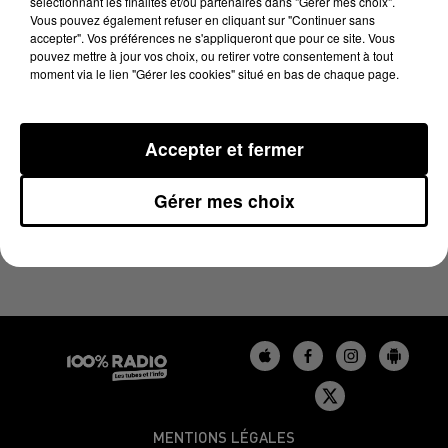
sélectionnant les finalités et/ou partenaires dans "Gérer mes choix".
LES EXPERTS MÉTÉO DU 13/07/2023
Vous pouvez également refuser en cliquant sur "Continuer sans
accepter". Vos préférences ne s'appliqueront que pour ce site. Vous
pouvez mettre à jour vos choix, ou retirer votre consentement à tout
Le podcast des experts météo avec Paul Frédéric
moment via le lien "Gérer les cookies" situé en bas de chaque page.
CASSET
Accepter et fermer
Gérer mes choix
MENTIONS LÉGALES