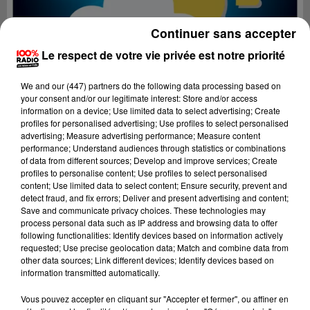
Continuer sans accepter
Le respect de votre vie privée est notre priorité
We and
our (447) partners
do the following data processing based on
your consent and/or our legitimate interest: Store and/or access
information on a device; Use limited data to select advertising; Create
profiles for personalised advertising; Use profiles to select personalised
advertising; Measure advertising performance; Measure content
performance; Understand audiences through statistics or combinations
of data from different sources; Develop and improve services; Create
profiles to personalise content; Use profiles to select personalised
Lecture (2 min 10 sec)
content; Use limited data to select content; Ensure security, prevent and
detect fraud, and fix errors; Deliver and present advertising and content;
Save and communicate privacy choices. These technologies may
process personal data such as IP address and browsing data to offer
following functionalities: Identify devices based on information actively
100%
requested; Use precise geolocation data; Match and combine data from
other data sources; Link different devices; Identify devices based on
Les experts météo
information transmitted automatically.
13 juillet 2023 - 2 min 10 sec
Vous pouvez accepter en cliquant sur "Accepter et fermer", ou affiner en