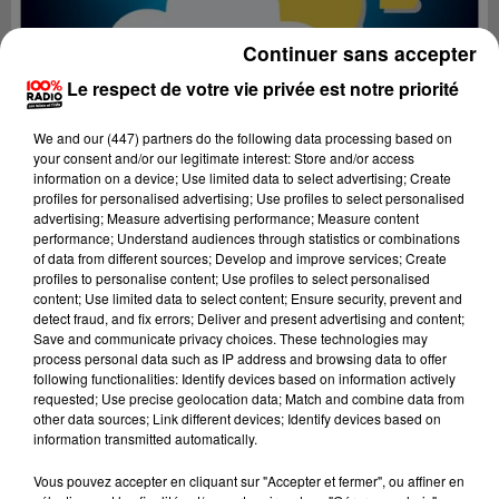
Continuer sans accepter
Le respect de votre vie privée est notre priorité
We and
our (447) partners
do the following data processing based on
your consent and/or our legitimate interest: Store and/or access
information on a device; Use limited data to select advertising; Create
profiles for personalised advertising; Use profiles to select personalised
advertising; Measure advertising performance; Measure content
performance; Understand audiences through statistics or combinations
of data from different sources; Develop and improve services; Create
profiles to personalise content; Use profiles to select personalised
Lecture (2 min 13 sec)
content; Use limited data to select content; Ensure security, prevent and
detect fraud, and fix errors; Deliver and present advertising and content;
Save and communicate privacy choices. These technologies may
process personal data such as IP address and browsing data to offer
following functionalities: Identify devices based on information actively
100%
requested; Use precise geolocation data; Match and combine data from
other data sources; Link different devices; Identify devices based on
Les experts météo
information transmitted automatically.
9 juin 2023 - 2 min 13 sec
Vous pouvez accepter en cliquant sur "Accepter et fermer", ou affiner en