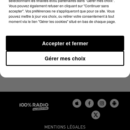
sélectionnant les finalités et/ou partenaires dans "Gérer mes choix".
LES EXPERTS MÉTÉO DU 09/06/2023
Vous pouvez également refuser en cliquant sur "Continuer sans
accepter". Vos préférences ne s'appliqueront que pour ce site. Vous
pouvez mettre à jour vos choix, ou retirer votre consentement à tout
Le podcast des experts météo avec Paul Frédéric
moment via le lien "Gérer les cookies" situé en bas de chaque page.
CASSET
Accepter et fermer
Gérer mes choix
MENTIONS LÉGALES