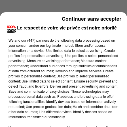
Continuer sans accepter
Le respect de votre vie privée est notre priorité
We and
our (447) partners
do the following data processing based on
your consent and/or our legitimate interest: Store and/or access
information on a device; Use limited data to select advertising; Create
profiles for personalised advertising; Use profiles to select personalised
advertising; Measure advertising performance; Measure content
performance; Understand audiences through statistics or combinations
of data from different sources; Develop and improve services; Create
profiles to personalise content; Use profiles to select personalised
content; Use limited data to select content; Ensure security, prevent and
Lecture (3 min 2 sec)
detect fraud, and fix errors; Deliver and present advertising and content;
Save and communicate privacy choices. These technologies may
process personal data such as IP address and browsing data to offer
following functionalities: Identify devices based on information actively
requested; Use precise geolocation data; Match and combine data from
100%
other data sources; Link different devices; Identify devices based on
information transmitted automatically.
Les experts météo sur 100% radio