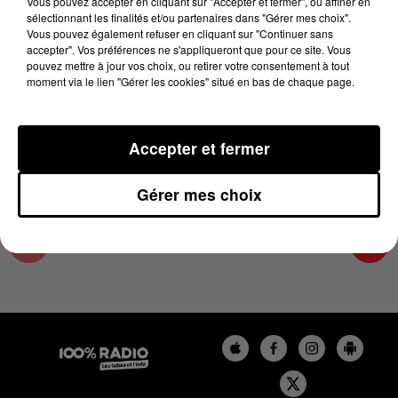
Vous pouvez accepter en cliquant sur "Accepter et fermer", ou affiner en
26 août 2025 - 3 min 2 sec
sélectionnant les finalités et/ou partenaires dans "Gérer mes choix".
Vous pouvez également refuser en cliquant sur "Continuer sans
LES EXPERTS MÉTÉO 100% DU 26/08/2025
accepter". Vos préférences ne s'appliqueront que pour ce site. Vous
pouvez mettre à jour vos choix, ou retirer votre consentement à tout
moment via le lien "Gérer les cookies" situé en bas de chaque page.
Le podcast des experts météo avec Paul Frédéric
CASSET
Accepter et fermer
Gérer mes choix