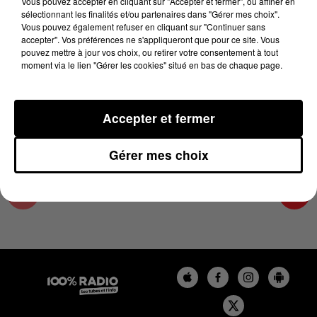
Vous pouvez accepter en cliquant sur "Accepter et fermer", ou affiner en
26 juin 2024 - 3 min 18 sec
sélectionnant les finalités et/ou partenaires dans "Gérer mes choix".
Vous pouvez également refuser en cliquant sur "Continuer sans
LES EXPERTS MÉTÉO 100% DU 26/06/2024
accepter". Vos préférences ne s'appliqueront que pour ce site. Vous
pouvez mettre à jour vos choix, ou retirer votre consentement à tout
moment via le lien "Gérer les cookies" situé en bas de chaque page.
Le podcast des experts météo avec Paul Frédéric
CASSET
Accepter et fermer
Gérer mes choix