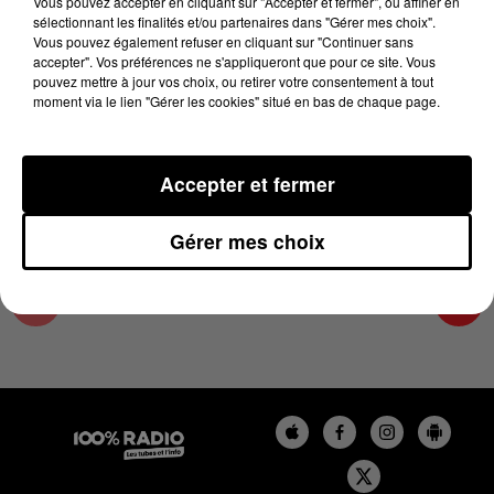
Vous pouvez accepter en cliquant sur "Accepter et fermer", ou affiner en
25 février 2025 - 2 min 59 sec
sélectionnant les finalités et/ou partenaires dans "Gérer mes choix".
Vous pouvez également refuser en cliquant sur "Continuer sans
LES EXPERTS MÉTÉO 100% DU 25/02/2025
accepter". Vos préférences ne s'appliqueront que pour ce site. Vous
pouvez mettre à jour vos choix, ou retirer votre consentement à tout
moment via le lien "Gérer les cookies" situé en bas de chaque page.
Le podcast des experts météo avec Paul Frédéric
CASSET
Accepter et fermer
Gérer mes choix