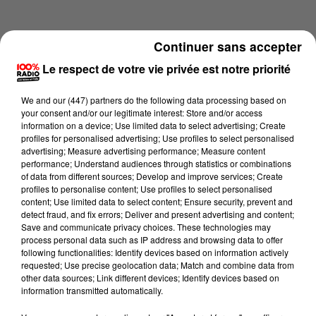
Continuer sans accepter
Le respect de votre vie privée est notre priorité
We and
our (447) partners
do the following data processing based on
your consent and/or our legitimate interest: Store and/or access
information on a device; Use limited data to select advertising; Create
profiles for personalised advertising; Use profiles to select personalised
advertising; Measure advertising performance; Measure content
performance; Understand audiences through statistics or combinations
of data from different sources; Develop and improve services; Create
profiles to personalise content; Use profiles to select personalised
content; Use limited data to select content; Ensure security, prevent and
Lecture (2 min 59 sec)
detect fraud, and fix errors; Deliver and present advertising and content;
Save and communicate privacy choices. These technologies may
process personal data such as IP address and browsing data to offer
following functionalities: Identify devices based on information actively
requested; Use precise geolocation data; Match and combine data from
100%
other data sources; Link different devices; Identify devices based on
information transmitted automatically.
Les experts météo sur 100% radio