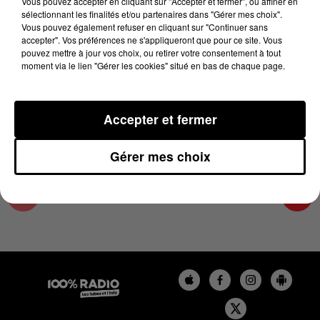
Vous pouvez accepter en cliquant sur "Accepter et fermer", ou affiner en
23 mai 2026 - 2 min 4 sec
sélectionnant les finalités et/ou partenaires dans "Gérer mes choix".
Vous pouvez également refuser en cliquant sur "Continuer sans
LES EXPERTS MÉTÉO 100% DU 23/05/2026
accepter". Vos préférences ne s'appliqueront que pour ce site. Vous
pouvez mettre à jour vos choix, ou retirer votre consentement à tout
moment via le lien "Gérer les cookies" situé en bas de chaque page.
Le podcast des experts météo avec Paul Frédéric
CASSET
Accepter et fermer
Gérer mes choix