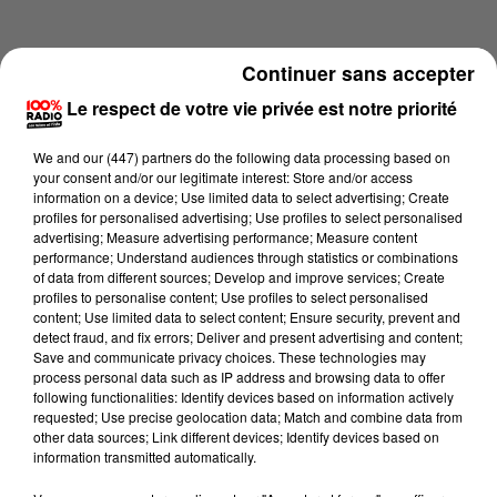
Continuer sans accepter
Le respect de votre vie privée est notre priorité
We and
our (447) partners
do the following data processing based on
your consent and/or our legitimate interest: Store and/or access
information on a device; Use limited data to select advertising; Create
profiles for personalised advertising; Use profiles to select personalised
advertising; Measure advertising performance; Measure content
performance; Understand audiences through statistics or combinations
of data from different sources; Develop and improve services; Create
profiles to personalise content; Use profiles to select personalised
content; Use limited data to select content; Ensure security, prevent and
Lecture (2 min 4 sec)
detect fraud, and fix errors; Deliver and present advertising and content;
Save and communicate privacy choices. These technologies may
process personal data such as IP address and browsing data to offer
following functionalities: Identify devices based on information actively
requested; Use precise geolocation data; Match and combine data from
100%
other data sources; Link different devices; Identify devices based on
information transmitted automatically.
Les experts météo 100% du 23/05/2026