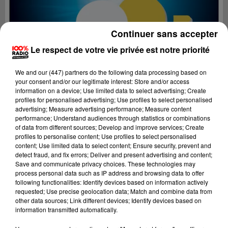
Continuer sans accepter
Le respect de votre vie privée est notre priorité
We and
our (447) partners
do the following data processing based on
your consent and/or our legitimate interest: Store and/or access
information on a device; Use limited data to select advertising; Create
profiles for personalised advertising; Use profiles to select personalised
advertising; Measure advertising performance; Measure content
performance; Understand audiences through statistics or combinations
of data from different sources; Develop and improve services; Create
profiles to personalise content; Use profiles to select personalised
content; Use limited data to select content; Ensure security, prevent and
Lecture (3 min 16 sec)
detect fraud, and fix errors; Deliver and present advertising and content;
Save and communicate privacy choices. These technologies may
process personal data such as IP address and browsing data to offer
following functionalities: Identify devices based on information actively
requested; Use precise geolocation data; Match and combine data from
100%
other data sources; Link different devices; Identify devices based on
information transmitted automatically.
Les experts météo sur 100% radio