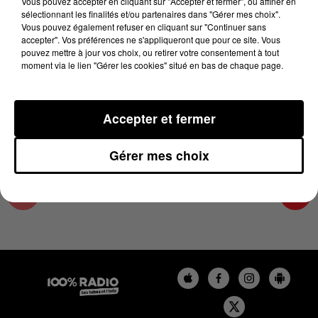
Vous pouvez accepter en cliquant sur "Accepter et fermer", ou affiner en
14 août 2024 - 3 min 16 sec
sélectionnant les finalités et/ou partenaires dans "Gérer mes choix".
Vous pouvez également refuser en cliquant sur "Continuer sans
LES EXPERTS MÉTÉO 100% DU 14/08/2024
accepter". Vos préférences ne s'appliqueront que pour ce site. Vous
pouvez mettre à jour vos choix, ou retirer votre consentement à tout
moment via le lien "Gérer les cookies" situé en bas de chaque page.
Le podcast des experts météo avec Paul Frédéric
CASSET
Accepter et fermer
Gérer mes choix