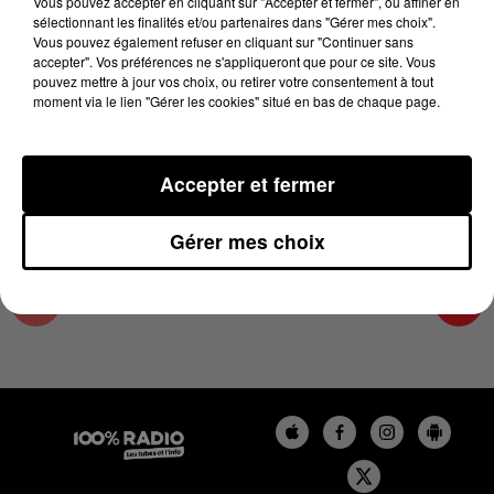
Vous pouvez accepter en cliquant sur "Accepter et fermer", ou affiner en
11 juin 2025 - 2 min 49 sec
sélectionnant les finalités et/ou partenaires dans "Gérer mes choix".
Vous pouvez également refuser en cliquant sur "Continuer sans
LES EXPERTS MÉTÉO 100% DU 11/06/2025
accepter". Vos préférences ne s'appliqueront que pour ce site. Vous
pouvez mettre à jour vos choix, ou retirer votre consentement à tout
moment via le lien "Gérer les cookies" situé en bas de chaque page.
Le podcast des experts météo avec Paul Frédéric
CASSET
Accepter et fermer
Gérer mes choix