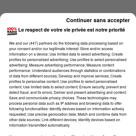
Continuer sans accepter
Le respect de votre vie privée est notre priorité
We and
our (447) partners
do the following data processing based on
your consent and/or our legitimate interest: Store and/or access
information on a device; Use limited data to select advertising; Create
profiles for personalised advertising; Use profiles to select personalised
advertising; Measure advertising performance; Measure content
performance; Understand audiences through statistics or combinations
of data from different sources; Develop and improve services; Create
profiles to personalise content; Use profiles to select personalised
content; Use limited data to select content; Ensure security, prevent and
Lecture (2 min 49 sec)
detect fraud, and fix errors; Deliver and present advertising and content;
Save and communicate privacy choices. These technologies may
process personal data such as IP address and browsing data to offer
following functionalities: Identify devices based on information actively
requested; Use precise geolocation data; Match and combine data from
100%
other data sources; Link different devices; Identify devices based on
information transmitted automatically.
Les experts météo sur 100% radio