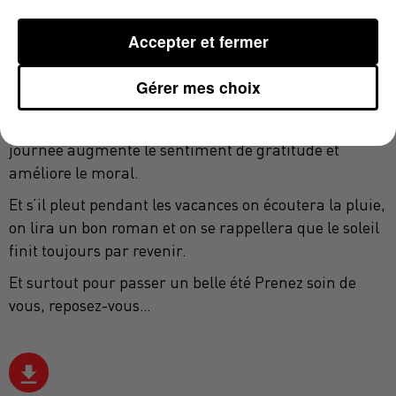
une des journaux mais ce sont eux qui construisent
nos souvenirs heureux. Notre cerveau mémorise
Accepter et fermer
davantage les émotions positives vécues dans la
simplicité.
Gérer mes choix
On pourrait presque faire une collection de petits
plaisirs et noter chaque soir trois belles choses de la
journée augmente le sentiment de gratitude et
améliore le moral.
Et s’il pleut pendant les vacances on écoutera la pluie,
on lira un bon roman et on se rappellera que le soleil
finit toujours par revenir.
Et surtout pour passer un belle été Prenez soin de
vous, reposez-vous…