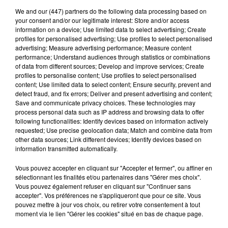
Les conseils de Cécile sur 100% radio : Savourer
We and
our (447) partners
do the following data processing based on
les petits bonheurs de l’été
your consent and/or our legitimate interest: Store and/or access
information on a device; Use limited data to select advertising; Create
3 juillet 2026 - 1 min 41 sec
profiles for personalised advertising; Use profiles to select personalised
advertising; Measure advertising performance; Measure content
LES CONSEILS DE CÉCILE SUR 100% RADIO :
performance; Understand audiences through statistics or combinations
SAVOURER LES PETITS BONHEURS DE L’ÉTÉ
of data from different sources; Develop and improve services; Create
profiles to personalise content; Use profiles to select personalised
content; Use limited data to select content; Ensure security, prevent and
detect fraud, and fix errors; Deliver and present advertising and content;
Vous vous demandez quel est le secret d’un été réussi,
Save and communicate privacy choices. These technologies may
process personal data such as IP address and browsing data to offer
il réside dans les petits bonheurs. Nous avons parfois
following functionalities: Identify devices based on information actively
tendance à attendre des moments extraordinaires,
requested; Use precise geolocation data; Match and combine data from
alors que le bien-être se cache souvent dans les
other data sources; Link different devices; Identify devices based on
information transmitted automatically.
choses simples.
Vous pouvez accepter en cliquant sur "Accepter et fermer", ou affiner en
Comme un petit-déjeuner pris tranquillement, une
sélectionnant les finalités et/ou partenaires dans "Gérer mes choix".
balade au coucher du soleil, un repas partagé, un
Vous pouvez également refuser en cliquant sur "Continuer sans
accepter". Vos préférences ne s'appliqueront que pour ce site. Vous
livre, une sieste ou un éclat de rire.
pouvez mettre à jour vos choix, ou retirer votre consentement à tout
moment via le lien "Gérer les cookies" situé en bas de chaque page.
Ce sont finalement des moments qui ne font pas la