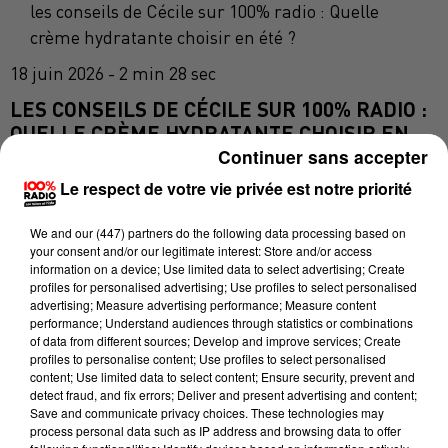
les conseils de Cécile sur 100% radio : Quelle
crème hydratante choisir en été ?
18 juin 2026 - 2 min 28 sec
LES CONSEILS DE CÉCILE SUR 100% RADIO :
QUELLE CRÈME HYDRATANTE CHOISIR EN
ÉTÉ ?
Continuer sans accepter
Le respect de votre vie privée est notre priorité
Avec la chaleur, notre peau n'a pas les mêmes
We and
our (447) partners
do the following data processing based on
besoins qu'en hiver. Faut-il changer de crème
your consent and/or our legitimate interest: Store and/or access
information on a device; Use limited data to select advertising; Create
hydratante ?
profiles for personalised advertising; Use profiles to select personalised
advertising; Measure advertising performance; Measure content
Souvent oui. En été, la peau transpire davantage et
performance; Understand audiences through statistics or combinations
les textures très riches peuvent devenir
of data from different sources; Develop and improve services; Create
profiles to personalise content; Use profiles to select personalised
inconfortables.
content; Use limited data to select content; Ensure security, prevent and
detect fraud, and fix errors; Deliver and present advertising and content;
Les gels, fluides ou émulsions légères sont
Save and communicate privacy choices. These technologies may
généralement plus agréables. Ils hydratent sans
process personal data such as IP address and browsing data to offer