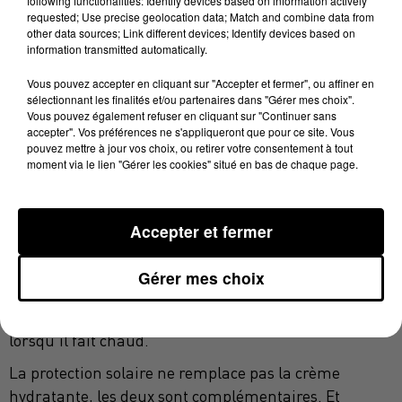
laisser de sensation grasse.
following functionalities: Identify devices based on information actively
requested; Use precise geolocation data; Match and combine data from
Toutes les peaux ont-elles besoin d'hydratation,
other data sources; Link different devices; Identify devices based on
information transmitted automatically.
même les peaux grasses. Une peau déshydratée peut
produire encore plus de sébum pour se protéger.
Vous pouvez accepter en cliquant sur "Accepter et fermer", ou affiner en
sélectionnant les finalités et/ou partenaires dans "Gérer mes choix".
L'acide hyaluronique, l'aloe vera ou la glycérine
Vous pouvez également refuser en cliquant sur "Continuer sans
accepter". Vos préférences ne s'appliqueront que pour ce site. Vous
végétale sont intéressants. Ils aident à retenir l'eau
pouvez mettre à jour vos choix, ou retirer votre consentement à tout
dans les tissus.
moment via le lien "Gérer les cookies" situé en bas de chaque page.
Après 40 ans, la peau retient moins bien l'eau. Une
crème légère mais nourrissante est souvent idéale. Il
Accepter et fermer
ne faut pas confondre hydratation et effet gras.
Le vent, le soleil, le sel ou le chlore des piscines
Gérer mes choix
peuvent fragiliser la barrière cutanée. D'où
l'importance de continuer à hydrater sa peau même
lorsqu'il fait chaud.
La protection solaire ne remplace pas la crème
hydratante, les deux sont complémentaires. Et