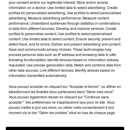
your consent and/or our legitimate interest: Store and/or access
Les conseils de Cécile sur 100% radio : Pourquoi
information on a device; Use limited data to select advertising; Create
marcher après le repas est une excellente idée
profiles for personalised advertising; Use profiles to select personalised
advertising; Measure advertising performance; Measure content
29 mai 2026 - 1 min 43 sec
performance; Understand audiences through statistics or combinations
of data from different sources; Develop and improve services; Create
LES CONSEILS DE CÉCILE SUR 100% RADIO :
profiles to personalise content; Use profiles to select personalised
POURQUOI MARCHER APRÈS LE REPAS EST
content; Use limited data to select content; Ensure security, prevent and
detect fraud, and fix errors; Deliver and present advertising and content;
UNE EXCELLENTE IDÉE
Save and communicate privacy choices. These technologies may
process personal data such as IP address and browsing data to offer
following functionalities: Identify devices based on information actively
Une petite marche après le repas peut avoir de vrais
requested; Use precise geolocation data; Match and combine data from
other data sources; Link different devices; Identify devices based on
effets positifs et pas besoin de faire une randonnée.
information transmitted automatically.
Une marche tranquille aide la digestion et permet au
taux de sucre dans le sang d’augmenter moins
Vous pouvez accepter en cliquant sur "Accepter et fermer", ou affiner en
sélectionnant les finalités et/ou partenaires dans "Gérer mes choix".
brutalement.
Vous pouvez également refuser en cliquant sur "Continuer sans
accepter". Vos préférences ne s'appliqueront que pour ce site. Vous
Les muscles utilisent une partie du glucose circulant,
pouvez mettre à jour vos choix, ou retirer votre consentement à tout
ce qui soutient le métabolisme.Et mentalement, ça
moment via le lien "Gérer les cookies" situé en bas de chaque page.
change quelque chose aussi car marcher après le
repas aide souvent à relâcher les tensions de la