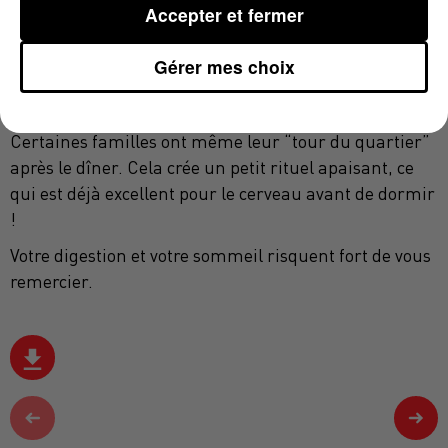
Accepter et fermer
journée. Cela favorise aussi un meilleur sommeil.
il faut simplement éviter les efforts intenses juste
Gérer mes choix
après manger. Une marche douce est au contraire
bénéfique.
Certaines familles ont même leur “tour du quartier”
après le dîner. Cela crée un petit rituel apaisant, ce
qui est déjà excellent pour le cerveau avant de dormir
!
Votre digestion et votre sommeil risquent fort de vous
remercier.