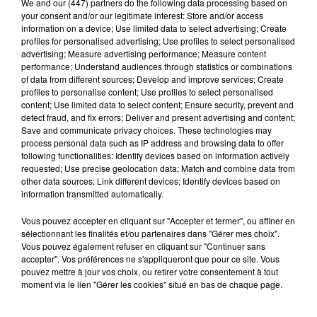
We and
our (447) partners
do the following data processing based on
abattre et a commencé le rugby fauteuil en 2012.
your consent and/or our legitimate interest: Store and/or access
information on a device; Use limited data to select advertising; Create
David Berty se dit très touché par cette nouvelle : «
je
profiles for personalised advertising; Use profiles to select personalised
advertising; Measure advertising performance; Measure content
n’imaginais pas que de son vivant, une personne pouvait
performance; Understand audiences through statistics or combinations
avoir quelque chose à son nom. J’ai dit à la personne qui
of data from different sources; Develop and improve services; Create
profiles to personalise content; Use profiles to select personalised
me l’a proposé que je comptais rester encore un petit
content; Use limited data to select content; Ensure security, prevent and
moment sur terre !
», ironise l’ancien joueur.
detect fraud, and fix errors; Deliver and present advertising and content;
Save and communicate privacy choices. These technologies may
Aucune date n’est fixée pour l’inauguration du stade,
process personal data such as IP address and browsing data to offer
following functionalities: Identify devices based on information actively
mais celle-ci devrait avoir lieu courant juin selon le
requested; Use precise geolocation data; Match and combine data from
maire de Saint-Jory Victor Denouvion.
other data sources; Link different devices; Identify devices based on
information transmitted automatically.
Vous pouvez accepter en cliquant sur "Accepter et fermer", ou affiner en
sélectionnant les finalités et/ou partenaires dans "Gérer mes choix".
Vous pouvez également refuser en cliquant sur "Continuer sans
accepter". Vos préférences ne s'appliqueront que pour ce site. Vous
David Berty réagit au baptême du stade e Saint-Jory à
pouvez mettre à jour vos choix, ou retirer votre consentement à tout
son nom
moment via le lien "Gérer les cookies" situé en bas de chaque page.
Crédit :
Clara Piraux