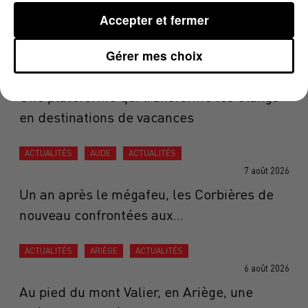
DERNIÈRES ACTUALITÉS
Accepter et fermer
ACTUALITÉS
OCCITANIE
ACTUALITÉS
AQUITAINE
Gérer mes choix
ACTUALITÉS
7 août 2026
Une plateforme qui transforme les étangs
en destinations de vacances
ACTUALITÉS
AUDE
ACTUALITÉS
7 août 2026
Un an après le mégafeu, les Corbières de
nouveau confrontées aux...
ACTUALITÉS
ARIÈGE
ACTUALITÉS
6 août 2026
Au pied du mont Valier, en Ariège, une