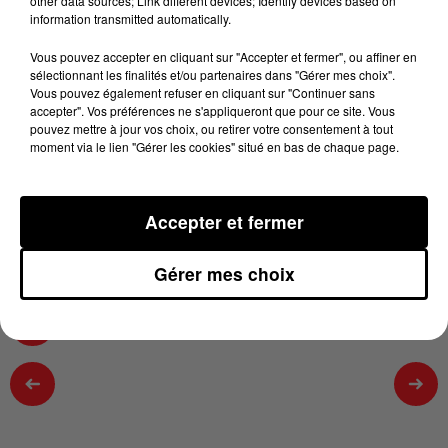
other data sources; Link different devices; Identify devices based on
Le Podcast de 100% chez vous dans la haute-
information transmitted automatically.
Garonne avec Karine du 30/06/2026
Vous pouvez accepter en cliquant sur "Accepter et fermer", ou affiner en
30 juin 2026 - 2 min 9 sec
sélectionnant les finalités et/ou partenaires dans "Gérer mes choix".
Vous pouvez également refuser en cliquant sur "Continuer sans
LE PODCAST DE 100% CHEZ VOUS DANS LA
accepter". Vos préférences ne s'appliqueront que pour ce site. Vous
HAUTE-GARONNE AVEC KARINE DU
pouvez mettre à jour vos choix, ou retirer votre consentement à tout
moment via le lien "Gérer les cookies" situé en bas de chaque page.
30/06/2026
Accepter et fermer
Retrouvez tous les jours entre 13h et 16h L'actu loisir
dans la Haute Garonne avec Karine
Gérer mes choix