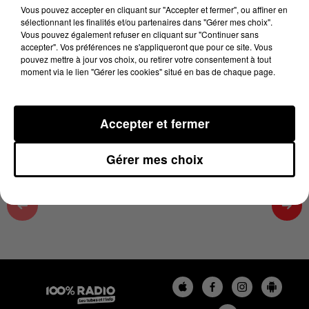
30 mai 2025 - 2 min 21 sec
Vous pouvez accepter en cliquant sur "Accepter et fermer", ou affiner en
sélectionnant les finalités et/ou partenaires dans "Gérer mes choix".
TEX PROPOSE SON ONE MAN SHOW EN
Vous pouvez également refuser en cliquant sur "Continuer sans
OCCITANIE- SUR 100%
accepter". Vos préférences ne s'appliqueront que pour ce site. Vous
pouvez mettre à jour vos choix, ou retirer votre consentement à tout
moment via le lien "Gérer les cookies" situé en bas de chaque page.
Retrouvez tous les jours entre 13h et 16h L'actu loisir
dans la Haute Garonne avec Karine
Accepter et fermer
Gérer mes choix