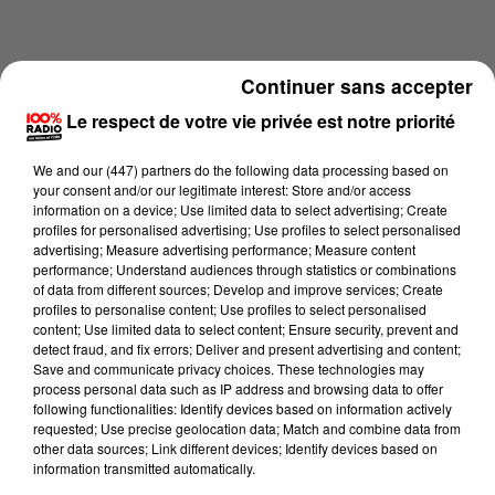
Continuer sans accepter
Le respect de votre vie privée est notre priorité
We and
our (447) partners
do the following data processing based on
your consent and/or our legitimate interest: Store and/or access
information on a device; Use limited data to select advertising; Create
profiles for personalised advertising; Use profiles to select personalised
advertising; Measure advertising performance; Measure content
performance; Understand audiences through statistics or combinations
of data from different sources; Develop and improve services; Create
profiles to personalise content; Use profiles to select personalised
content; Use limited data to select content; Ensure security, prevent and
Lecture (2 min 21 sec)
detect fraud, and fix errors; Deliver and present advertising and content;
Save and communicate privacy choices. These technologies may
process personal data such as IP address and browsing data to offer
following functionalities: Identify devices based on information actively
Karine Hurstel
requested; Use precise geolocation data; Match and combine data from
other data sources; Link different devices; Identify devices based on
100% chez-vous dans la Haute-Garonne
information transmitted automatically.